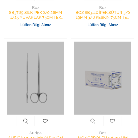
Boz
Boz
SB3789 SILK İPEK 2/0 26MM
BOZ SB3110 İPEK SÜTUR 3/0
1/25 YUVARLAK 75CM TEK
19MM 3/8 KESKİN 75CM TEK
İĞNE SİYAH CERRAHİ SÜTUR
İĞNE SİYAH CERRAHİ İPİK
Lütfen Bilgi Alınız
Lütfen Bilgi Alınız
İPLİK
Auriga
Boz
AURIGA 13-242 MAKAS 20CM
MONOPROLEN 5/0 19 MM