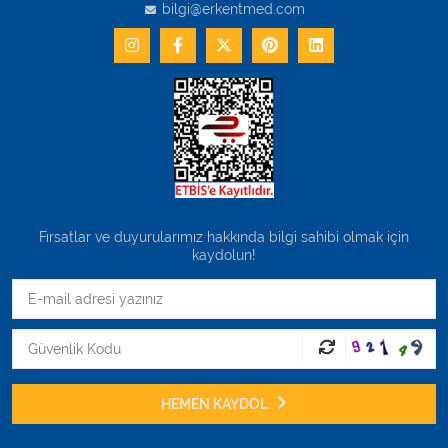
bilgi@erkentmed.com
Fırsatlar ve duyurularımız hakkında bilgi sahibi olmak için
kaydolun!
HEMEN KAYDOL