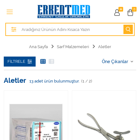
Tüm Kategoriler
0
Alezler
Anatomik Modeller
Ana Sayfa
Sarf Malzemeleri
Aletler
Anne ve Bebek Sağlığı
FILTRELE
Cihazlar
Aletler
13
adet ürün bulunmuştur.
(1 / 2)
Hasta Bakım Ürünleri
Hasta Bakım Ürünleri
Hastane Mobilyaları
Kişisel Bakım ve Sağlık