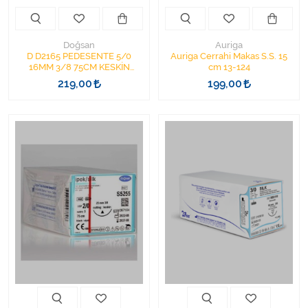
Doğsan
Auriga
D D2165 PEDESENTE 5/0
Auriga Cerrahi Makas S.S. 15
16MM 3/8 75CM KESKİN
cm 13-124
İĞNELİ CERRAHİ SÜTUR
219,00
199,00