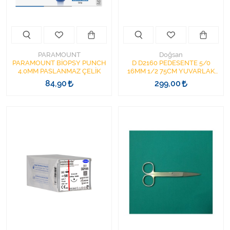
Varis Çorapları
Tüm Kategorileri Gör
PARAMOUNT
Doğsan
PARAMOUNT BİOPSY PUNCH
D D2160 PEDESENTE 5/0
4.0MM PASLANMAZ ÇELİK
16MM 1/2 75CM YUVARLAK
İĞNELİ CERRAHİ SÜTUR
84,90
299,00