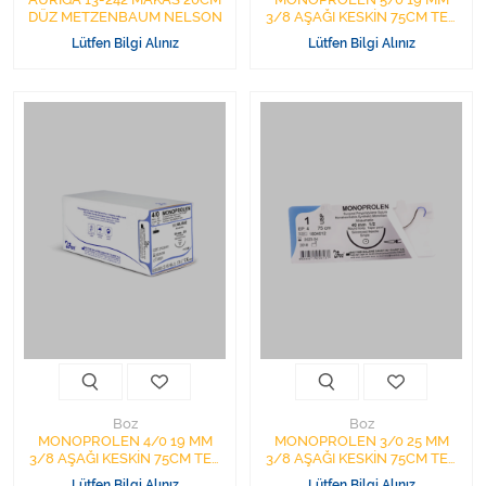
DÜZ METZENBAUM NELSON
3/8 AŞAĞI KESKİN 75CM TEK
İĞNE ML2007 CERRAHİ
Lütfen Bilgi Alınız
Lütfen Bilgi Alınız
SÜTUR
Boz
Boz
MONOPROLEN 4/0 19 MM
MONOPROLEN 3/0 25 MM
3/8 AŞAĞI KESKİN 75CM TEK
3/8 AŞAĞI KESKİN 75CM TEK
İĞNE ML2642 CERRAHİ
İĞNE ML3275 CERRAHİ
Lütfen Bilgi Alınız
Lütfen Bilgi Alınız