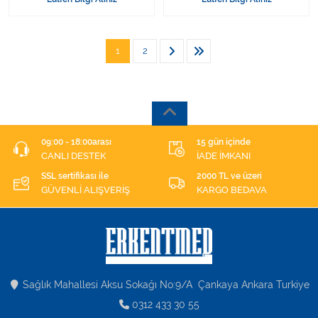
SÜTUR
SÜTUR
1
2
09:00 - 18:00arası
15 gün içinde
CANLI DESTEK
İADE İMKANI
SSL sertifikası ile
2000 TL ve üzeri
GÜVENLİ ALIŞVERİŞ
KARGO BEDAVA
Sağlık Mahallesi Aksu Sokağı No:9/A Çankaya Ankara Turkiye
0312 433 30 55