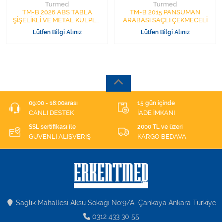
Turmed
Turmed
TM-B 2026 ABS TABLA
TM-B 2015 PANSUMAN
ŞİŞELİKLİ VE METAL KULPLU
ARABASI SAÇLI ÇEKMECELİ
ACİL VE İLAÇ ARABASI (8
Lütfen Bilgi Alınız
Lütfen Bilgi Alınız
GÖZLÜ)
09:00 - 18:00arası
15 gün içinde
CANLI DESTEK
İADE İMKANI
SSL sertifikası ile
2000 TL ve üzeri
GÜVENLİ ALIŞVERİŞ
KARGO BEDAVA
Sağlık Mahallesi Aksu Sokağı No:9/A Çankaya Ankara Turkiye
0312 433 30 55