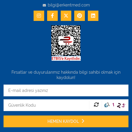
bilgi@erkentmed.com
Fırsatlar ve duyurularımız hakkında bilgi sahibi olmak için
kaydolun!
HEMEN KAYDOL