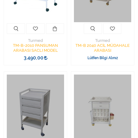
Varis Çorapları
Tüm Kategorileri Gör
Turmed
Turmed
TM-B-2010 PANSUMAN
TM-B 2040 ACİL MÜDAHALE
ARABASI SACLI MODEL
ARABASI
3.490,00
Lütfen Bilgi Alınız