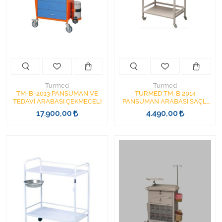
Kişisel Bakım ve Sağlık
Medikal Teksil
Ortopedi Ürünleri
Ortopedi Ürünleri
Turmed
Turmed
TM-B-2013 PANSUMAN VE
TURMED TM-B 2014
TEDAVİ ARABASI ÇEKMECELİ
PANSUMAN ARABASI SAÇLI
Sarf Malzemeleri
ÇEKMECELİ ŞİŞELİKLİ
17.900,00
4.490,00
Sarf Malzemeleri
Sarf Malzemeleri
Sarf Malzemeleri
Tıbbi Tekstil Ürünleri