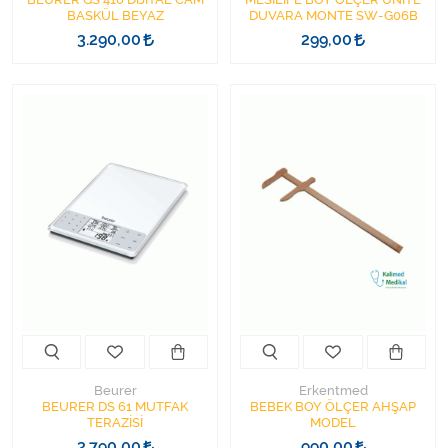
BASKÜL BEYAZ
DUVARA MONTE SW-G06B
3.290,00
299,00
Beurer
Erkentmed
BEURER DS 61 MUTFAK
BEBEK BOY ÖLÇER AHŞAP
TERAZİSİ
MODEL
3.790,00
990,00