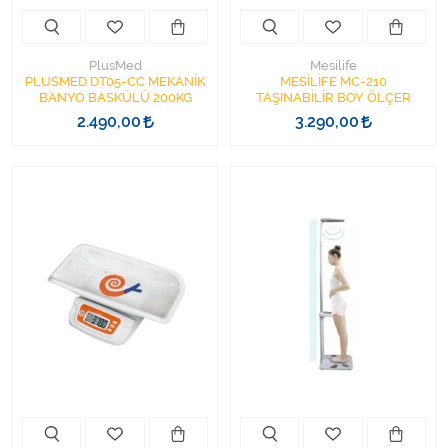
PlusMed
Mesilife
PLUSMED DT05-CC MEKANİK
MESİLİFE MC-210
BANYO BASKÜLÜ 200KG
TAŞINABİLİR BOY ÖLÇER
2.490,00
3.290,00