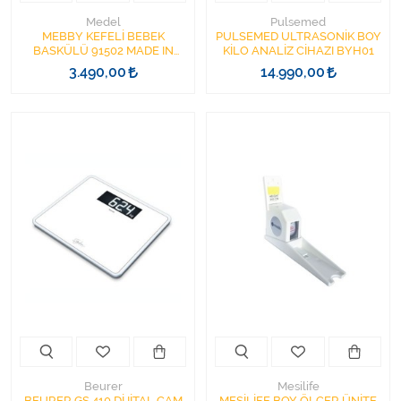
Medel
Pulsemed
MEBBY KEFELİ BEBEK
PULSEMED ULTRASONİK BOY
BASKÜLÜ 91502 MADE IN
KİLO ANALİZ CİHAZI BYH01
ITALY
3.490,00
14.990,00
Beurer
Mesilife
BEURER GS 410 DİJİTAL CAM
MESİLİFE BOY ÖLÇER ÜNİTE