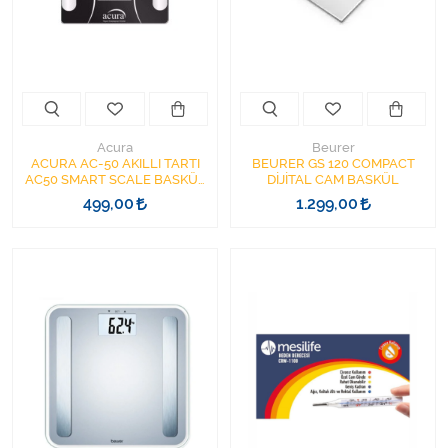
Kişisel Bakım ve Sağlık
Medikal Teksil
Ortopedi Ürünleri
Acura
Beurer
Ortopedi Ürünleri
ACURA AC-50 AKILLI TARTI
BEURER GS 120 COMPACT
AC50 SMART SCALE BASKÜL
DİJİTAL CAM BASKÜL
180KG KAPASİTE BLUETOOTH
499,00
1.299,00
Sarf Malzemeleri
BAĞLANTILI
Sarf Malzemeleri
Sarf Malzemeleri
Sarf Malzemeleri
Tıbbi Tekstil Ürünleri