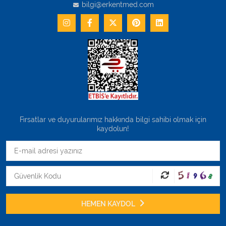
bilgi@erkentmed.com
Fırsatlar ve duyurularımız hakkında bilgi sahibi olmak için
kaydolun!
HEMEN KAYDOL