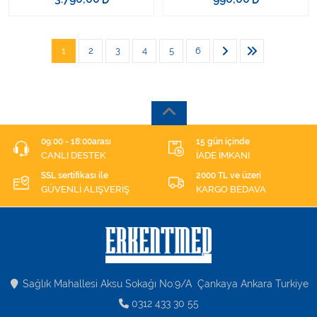
1
2
3
4
5
6
09:00 - 18:00arası
15 gün içinde
CANLI DESTEK
İADE İMKANI
SSL sertifikası ile
2000 TL ve üzeri
GÜVENLİ ALIŞVERİŞ
KARGO BEDAVA
Sağlık Mahallesi Aksu Sokağı No:9/A Çankaya Ankara Turkiye
0312 433 30 55