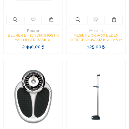
Varis Çorapları
Tüm Kategorileri Gör
Beurer
Mesilife
BEURER BF 183 DIAGNOSTIK
MESİLIFE CR.W00 BEDEN
YAĞ ÖLÇER BASKÜL
DERECESİ CİVASIZ KULLANIM
2.490,00
125,00