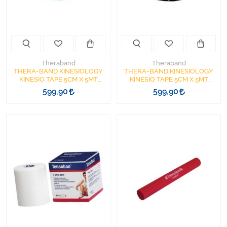
Varis Çorapları
Tüm Kategorileri Gör
Theraband
Theraband
THERA-BAND KINESIOLOGY
THERA-BAND KINESIOLOGY
KİNESİO TAPE 5CM X 5MT
KİNESİO TAPE 5CM X 5MT
MAVİ-BEYAZ DESENLİ MADE
SİYAH/BEYAZ DESENLİ MADE
599,90
599,90
IN USA
IN USA