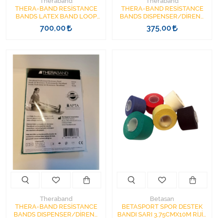
Theraband
Theraband
THERA-BAND RESİSTANCE
THERA-BAND RESİSTANCE
BANDS LATEX BAND LOOP
BANDS DISPENSER/DİRENÇ
30.5 CM-YEŞİL
BANDI LATEKS 1,5 MT-KIRMIZI
700,00
375,00
Theraband
Betasan
THERA-BAND RESİSTANCE
BETASPORT SPOR DESTEK
BANDS DISPENSER/DİRENÇ
BANDI SARI 3,75CMX10M RİJİT