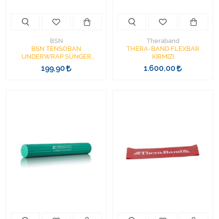
BSN
Theraband
BSN TENSOBAN
THERA-BAND FLEXBAR
UNDERWRAP SÜNGER
KIRMIZI
BANDAJ ALTI SÜNGERİ
199,90
1.600,00
7CMX20M BEYAZ RENK