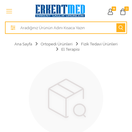
Tüm Kategoriler
0
Alezler
Anatomik Modeller
Ana Sayfa
Ortopedi Ürünleri
Fizik Tedavi Ürünleri
El Terapisi
Anne ve Bebek Sağlığı
Cihazlar
Hasta Bakım Ürünleri
Hasta Bakım Ürünleri
Hastane Mobilyaları
Kişisel Bakım ve Sağlık