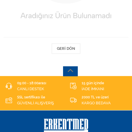
Kişisel Bakım ve Sağlık
Medikal Teksil
Ortopedi Ürünleri
Ortopedi Ürünleri
GERI DÖN
Sarf Malzemeleri
Sarf Malzemeleri
09:00 - 18:00arası
15 gün içinde
CANLI DESTEK
İADE İMKANI
Sarf Malzemeleri
SSL sertifikası ile
2000 TL ve üzeri
GÜVENLİ ALIŞVERİŞ
KARGO BEDAVA
Sarf Malzemeleri
Tıbbi Tekstil Ürünleri