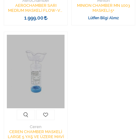
AeroChamber
Minion
AEROCHAMBER SARI
MINION CHAMBER MN 1003
MEDİUM MASKELİ FLOW-VU
MASKELİ 5+
1-5 YAŞ
1.999,00
Lütfen Bilgi Alınız
Ceren
CEREN CHAMBER MASKELİ
LARGE 5 YAŞ VE ÜZERE MAVİ