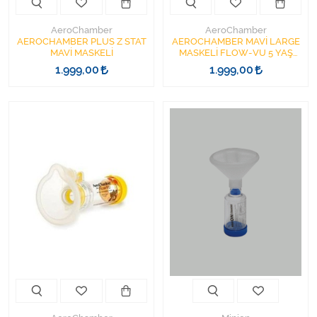
AeroChamber
AeroChamber
AEROCHAMBER PLUS Z STAT
AEROCHAMBER MAVİ LARGE
MAVİ MASKELİ
MASKELİ FLOW-VU 5 YAŞ
ÜZERİ
1.999,00
1.999,00