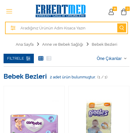
Tüm Kategoriler
0
Alezler
Anatomik Modeller
Ana Sayfa
Anne ve Bebek Sağlığı
Bebek Bezleri
Anne ve Bebek Sağlığı
FILTRELE
Cihazlar
Bebek Bezleri
2
adet ürün bulunmuştur.
(1 / 1)
Hasta Bakım Ürünleri
Hasta Bakım Ürünleri
Hastane Mobilyaları
Kişisel Bakım ve Sağlık