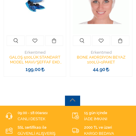
Kişisel Bakım ve Sağlık
Medikal Teksil
Ortopedi Ürünleri
Ortopedi Ürünleri
Erkentmed
Erkentmed
GALOŞ 500LÜK STANDART
BONE AKORDİYON BEYAZ
MODEL MAVİ/ŞEFFAF EKO
100LÜ=1PAKET
Sarf Malzemeleri
MODEL
199,00
44,90
Sarf Malzemeleri
Sarf Malzemeleri
Sarf Malzemeleri
09:00 - 18:00arası
15 gün içinde
CANLI DESTEK
İADE İMKANI
Tıbbi Tekstil Ürünleri
SSL sertifikası ile
2000 TL ve üzeri
GÜVENLİ ALIŞVERİŞ
KARGO BEDAVA