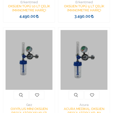
Erkentmed
Erkentmed
OKSİJEN TÜPÜ 10 LT ÇELİK
OKSİJEN TÜPÜ 5 LT ÇELİK
(MANOMETRE HARİÇ)
(MANOMETRE HARİÇ)
4.490,00
3.490,00
Gez
Acura
OXYPLUS MİNİ OKSİJEN
ACURA MEDİKAL OKSİJEN
REGÜLATÖRÜ(SUSUZ)
REGÜLATÖRÜ YR-87