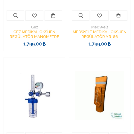
Gez
MedWelt
GEZ MEDİKAL OKSİJEN
MEDWELT MEDİKAL OKSİJEN
REGÜLATÖR MANOMETRE
REGÜLATÖR YR-86
ÜRT- DİZDAR OKSİJEN TÜP
MANOMETRE
1.799,00
1.799,00
BAŞLIĞI