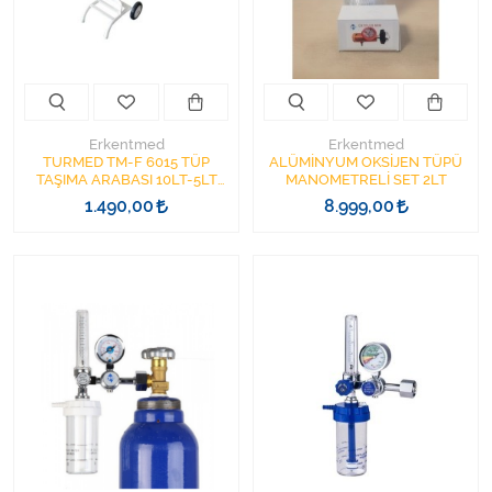
Varis Çorapları
Tüm Kategorileri Gör
Erkentmed
Erkentmed
TURMED TM-F 6015 TÜP
ALÜMİNYUM OKSİJEN TÜPÜ
TAŞIMA ARABASI 10LT-5LT
MANOMETRELİ SET 2LT
İÇİN
1.490,00
8.999,00