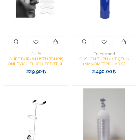
Kişisel Bakım ve Sağlık
Medikal Teksil
Ortopedi Ürünleri
Ortopedi Ürünleri
G-life
Erkentmed
GLİFE BURUN ÜSTÜ TAHRİŞ
OKSİJEN TÜPÜ 2 LT ÇELİK
ÖNLEYİCİ JEL JELLPED TEKLİ
(MANOMETRE HARİÇ)
Sarf Malzemeleri
229,90
2.490,00
Sarf Malzemeleri
Sarf Malzemeleri
Sarf Malzemeleri
Tıbbi Tekstil Ürünleri