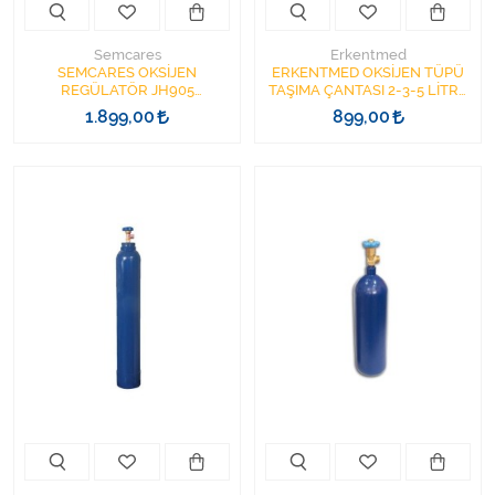
Semcares
Erkentmed
SEMCARES OKSİJEN
ERKENTMED OKSİJEN TÜPÜ
REGÜLATÖR JH905
TAŞIMA ÇANTASI 2-3-5 LİTRE
MANOMETRE
İÇİN
1.899,00
899,00