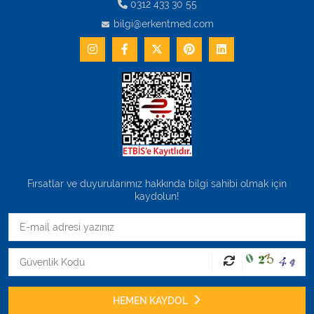
0312 433 30 55
bilgi@erkentmed.com
Fırsatlar ve duyurularımız hakkında bilgi sahibi olmak için
kaydolun!
HEMEN KAYDOL