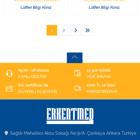
MANOMETRE
MANOMETRE AC112
Lütfen Bilgi Alınız
Lütfen Bilgi Alınız
1
2
09:00 - 18:00arası
15 gün içinde
CANLI DESTEK
İADE İMKANI
SSL sertifikası ile
2000 TL ve üzeri
GÜVENLİ ALIŞVERİŞ
KARGO BEDAVA
Sağlık Mahallesi Aksu Sokağı No:9/A Çankaya Ankara Turkiye