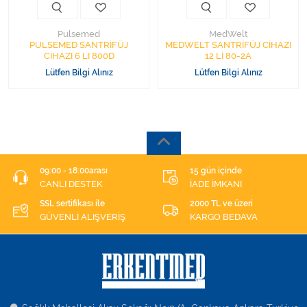
Pulsemed
MedWelt
PULSEMED SANTRİFÜJ
MEDWELT SANTRİFÜJ CİHAZI
CİHAZI 6 LI 800D
12 Lİ 80-2A
Lütfen Bilgi Alınız
Lütfen Bilgi Alınız
09:00 - 18:00arası
15 gün içinde
CANLI DESTEK
İADE İMKANI
SSL sertifikası ile
2000 TL ve üzeri
GÜVENLİ ALIŞVERİŞ
KARGO BEDAVA