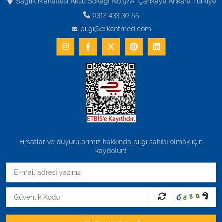
Sağlık Mahallesi Aksu Sokağı No:9/A Çankaya Ankara Turkiye
0312 433 30 55
bilgi@erkentmed.com
Fırsatlar ve duyurularımız hakkında bilgi sahibi olmak için
kaydolun!