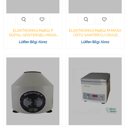
Varis Çorapları
Tüm Kategorileri Gör
ELEKTROMAG M4812 P
ELEKTROMAG M4812 M MASA
DİJİTAL GÖSTERGELİ MASA
ÜSTÜ SANTRİFÜJ CİHAZI
ÜSTÜ SANTRİFÜJ CİHAZI
12*15 ML AÇILI ROTOR
Lütfen Bilgi Alınız
Lütfen Bilgi Alınız
12*15 ML AÇILI ROTOR
KÖMÜRLÜ MOTOR
KÖMÜRLÜ MOTOR