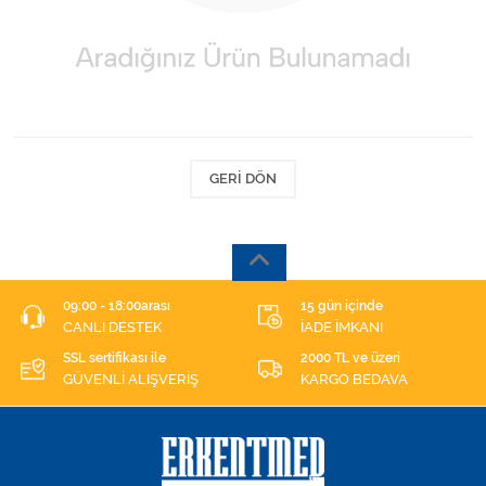
Kişisel Bakım ve Sağlık
Medikal Teksil
Ortopedi Ürünleri
Ortopedi Ürünleri
GERI DÖN
Sarf Malzemeleri
Sarf Malzemeleri
09:00 - 18:00arası
15 gün içinde
CANLI DESTEK
İADE İMKANI
Sarf Malzemeleri
SSL sertifikası ile
2000 TL ve üzeri
GÜVENLİ ALIŞVERİŞ
KARGO BEDAVA
Sarf Malzemeleri
Tıbbi Tekstil Ürünleri