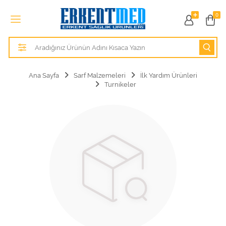
Tüm Kategoriler
0
Alezler
Anatomik Modeller
Ana Sayfa
Sarf Malzemeleri
İlk Yardım Ürünleri
Turnikeler
Anne ve Bebek Sağlığı
Cihazlar
Hasta Bakım Ürünleri
Hasta Bakım Ürünleri
Hastane Mobilyaları
Kişisel Bakım ve Sağlık