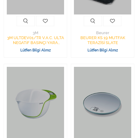
Varis Çorapları
Tüm Kategorileri Gör
3M
Beurer
3M ULTDEV01/TR V.A.C. ULTA
BEURER KS 19 MUTFAK
NEGATiF BASINÇI YARA
TERAZİSİ SLATE
TEDAVİ SiSTEMİ
Lütfen Bilgi Alınız
Lütfen Bilgi Alınız