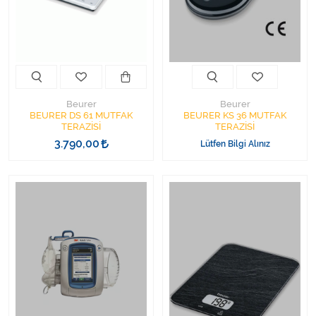
Kişisel Bakım ve Sağlık
Medikal Teksil
Ortopedi Ürünleri
Beurer
Beurer
Ortopedi Ürünleri
BEURER DS 61 MUTFAK
BEURER KS 36 MUTFAK
TERAZİSİ
TERAZİSİ
3.790,00
Lütfen Bilgi Alınız
Sarf Malzemeleri
Sarf Malzemeleri
Sarf Malzemeleri
Sarf Malzemeleri
Tıbbi Tekstil Ürünleri