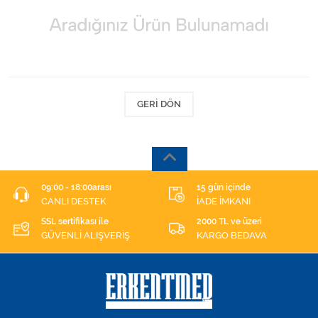
Kişisel Bakım ve Sağlık
Medikal Teksil
Ortopedi Ürünleri
GERI DÖN
Ortopedi Ürünleri
Sarf Malzemeleri
Sarf Malzemeleri
09:00 - 18:00arası
15 gün içinde
CANLI DESTEK
İADE İMKANI
Sarf Malzemeleri
SSL sertifikası ile
2000 TL ve üzeri
GÜVENLİ ALIŞVERİŞ
KARGO BEDAVA
Sarf Malzemeleri
Tıbbi Tekstil Ürünleri