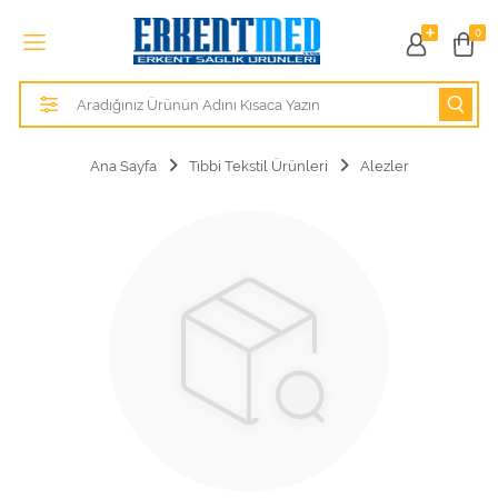
Tüm Kategoriler
0
Alezler
Anatomik Modeller
Ana Sayfa
Tıbbi Tekstil Ürünleri
Alezler
Anne ve Bebek Sağlığı
Cihazlar
Hasta Bakım Ürünleri
Hasta Bakım Ürünleri
Hastane Mobilyaları
Kişisel Bakım ve Sağlık