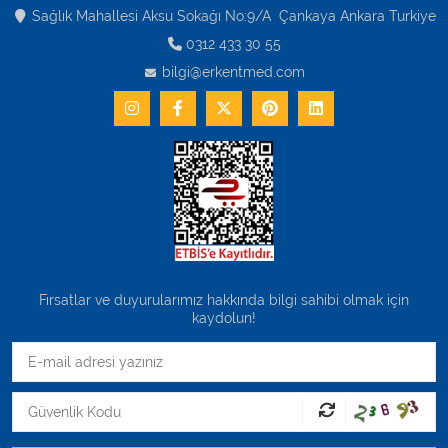
Varis Çorapları
Sağlık Mahallesi Aksu Sokağı No:9/A Çankaya Ankara Turkiye
0312 433 30 55
Tüm Kategorileri Gör
bilgi@erkentmed.com
Fırsatlar ve duyurularımız hakkında bilgi sahibi olmak için
kaydolun!