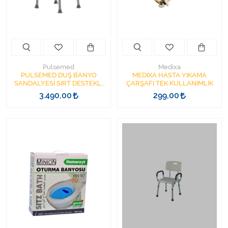
Varis Çorapları
Tüm Kategorileri Gör
Pulsemed
Medixa
PULSEMED DUŞ BANYO
MEDİXA HASTA YIKAMA
SANDALYESİ SIRT DESTEKLİ
ÇARŞAFI TEK KULLANIMLIK
KOLÇAKLI KY798LQ-A DUŞ
3.490,00
299,00
TABURESİ