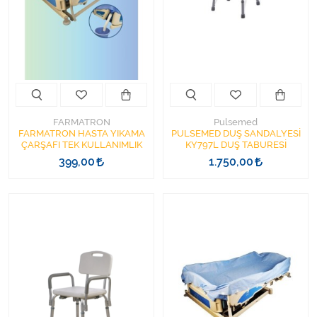
Kişisel Bakım ve Sağlık
Medikal Teksil
Ortopedi Ürünleri
Ortopedi Ürünleri
FARMATRON
Pulsemed
FARMATRON HASTA YIKAMA
PULSEMED DUŞ SANDALYESİ
ÇARŞAFI TEK KULLANIMLIK
KY797L DUŞ TABURESİ
Sarf Malzemeleri
399,00
1.750,00
Sarf Malzemeleri
Sarf Malzemeleri
Sarf Malzemeleri
Tıbbi Tekstil Ürünleri