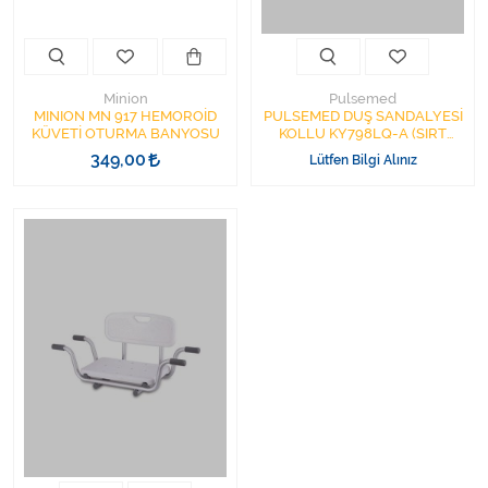
Minion
Pulsemed
MINION MN 917 HEMOROİD
PULSEMED DUŞ SANDALYESİ
KÜVETİ OTURMA BANYOSU
KOLLU KY798LQ-A (SIRT
DESTEKLİ - KOLÇAKLI)
349,00
Lütfen Bilgi Alınız