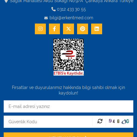
Sağlık Mahallesi Aksu Sokağı No:9/A Çankaya Ankara Turkiye
0312 433 30 55
bilgi@erkentmed.com
Fırsatlar ve duyurularımız hakkında bilgi sahibi olmak için
kaydolun!