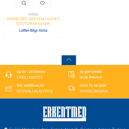
Kifidis
KİFİDİS SIRT DESTEKLİ KÜVET
İÇİ OTURAK 5014W
Lütfen Bilgi Alınız
09:00 - 18:00arası
15 gün içinde
CANLI DESTEK
İADE İMKANI
SSL sertifikası ile
2000 TL ve üzeri
GÜVENLİ ALIŞVERİŞ
KARGO BEDAVA