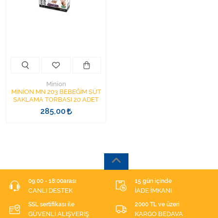
Kişisel Bakım ve Sağlık
Medikal Teksil
Ortopedi Ürünleri
Ortopedi Ürünleri
Minion
MİNİON MN 203 BEBEĞİM SÜT
SAKLAMA TORBASI 20 ADET
Sarf Malzemeleri
285,00
Sarf Malzemeleri
Sarf Malzemeleri
Sarf Malzemeleri
09:00 - 18:00arası
15 gün içinde
CANLI DESTEK
İADE İMKANI
Tıbbi Tekstil Ürünleri
SSL sertifikası ile
2000 TL ve üzeri
GÜVENLİ ALIŞVERİŞ
KARGO BEDAVA