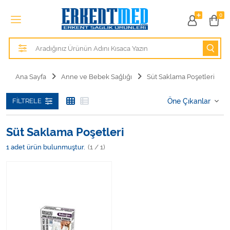
Tüm Kategoriler
0
Alezler
Anatomik Modeller
Ana Sayfa
Anne ve Bebek Sağlığı
Süt Saklama Poşetleri
Anne ve Bebek Sağlığı
FILTRELE
Cihazlar
Süt Saklama Poşetleri
Hasta Bakım Ürünleri
1
adet ürün bulunmuştur.
(1 / 1)
Hasta Bakım Ürünleri
Hastane Mobilyaları
Kişisel Bakım ve Sağlık