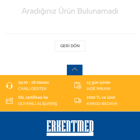
Kişisel Bakım ve Sağlık
Medikal Teksil
Ortopedi Ürünleri
GERI DÖN
Ortopedi Ürünleri
Sarf Malzemeleri
Sarf Malzemeleri
09:00 - 18:00arası
15 gün içinde
CANLI DESTEK
İADE İMKANI
Sarf Malzemeleri
SSL sertifikası ile
2000 TL ve üzeri
GÜVENLİ ALIŞVERİŞ
KARGO BEDAVA
Sarf Malzemeleri
Tıbbi Tekstil Ürünleri