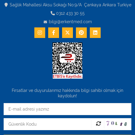
Varis Çorapları
Sağlık Mahallesi Aksu Sokağı No:9/A Çankaya Ankara Turkiye
0312 433 30 55
Tüm Kategorileri Gör
bilgi@erkentmed.com
Fırsatlar ve duyurularımız hakkında bilgi sahibi olmak için
kaydolun!