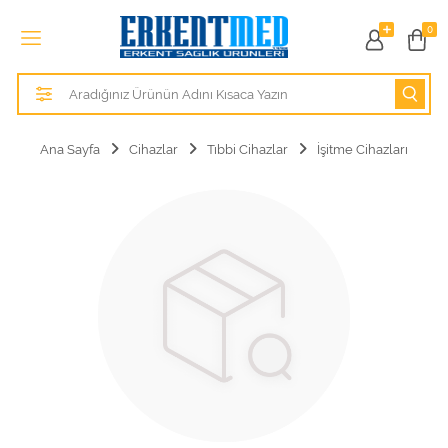
Tüm Kategoriler
0
Alezler
Anatomik Modeller
Ana Sayfa
Cihazlar
Tıbbi Cihazlar
İşitme Cihazları
Anne ve Bebek Sağlığı
Cihazlar
Hasta Bakım Ürünleri
Hasta Bakım Ürünleri
Hastane Mobilyaları
Kişisel Bakım ve Sağlık