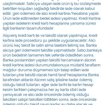
ulaştırmalıdır. Satıcıya ulaşan iade ürün iş bu sözleşmede
belirtilen koşulları sağladığı takdirde iade olarak kabul
edilir, geri ödemesi de alıcı kredi kartına/hesabına yapılır.
Ürün iade edilmeden bedel iadesi yapılmaz. Kredi Kartına
yapılan iadelerin kredi kartı hesaplarına yansıma süresi
ilgili bankanın tasarrufundadır.
Alışveriş kredi kartı ile ve taksitli olarak yapılmışsa, kredi
kartına iade prosedürü şu şekilde uygulanacaktır: Alıcı
ürünü kaç taksit ile satın alma talebini iletmiş ise, Banka
alıcıya geri ödemesini taksitle yapmaktadır. Satıcı,bankaya
ürün bedelinin tamamını tek seferde ödedikten sonra,
Banka poslarından yapılan taksitli harcamaların alıcının
kredi kartına iadesi durumundakonuya müdahil tarafların
mağdur duruma düşmemesi için talep edilen iade
tutarları,yine taksitli olarak hamil taraf hesaplarına Banka
tarafından aktarılır.Alıcının satış iptaline kadar ödemiş
olduğu taksit tutarları, eğer iade tarihi ile kartın hesap
kesim tarihleri çakışmazsa her ay karta 1(bir) iade
yansıyacak ve alıcı iade öncesinde ödemiş olduğu
taksitleri satışın taksitleri bittikten sonra, iade öncesinde
ödemiş olduğu taksit sayısı kadar ay daha alacak ve