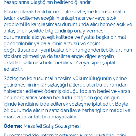
hesaplarına ulaştığının belirlendiği andır.
İstisnai olarak haklı bir nedenle sözleşme konusu malın
tedarik edilemeyeceğinin anlaşılması ve/veya stok
problemi ile karşılaşılması durumunda alıcı hemen açık ve
anlaşılır bir şekilde bilgilendirilip onay vermesi
durumunda alıcıya eşit kalitede ve fiyatta başka bir mal
gönderilebilir ya da alıcının arzusu ve seçimi
doğrultusunda ; yeni başka bir ürün gönderilebilir, ürünün
stoklara girmesi ya da teslime engel diğer engelin
ortadan kalkması beklenebilir ve/veya sipariş iptal
edilebilir.
Sözleşme konusu malın teslim yükümlülüğünün yerine
getirilmesinin imkânsızlaştığı hâllerde alıcı bu durumdan
haberdar edilerek ödemiş olduğu toplam bedel ve varsa
onu borç altına sokan her türlü belge en geç on gün
içinde kendisine iade edilerek sözleşme iptal edilir. Böyle
bir durumda alıcının satıcıdan ilave herhangi bir maddi ve
manevi zarar talebi olmayacaktır.
Ödeme:
Mesafeli Satış Sözleşmesi
Erkentmend ’de, internet ortamında kredi kartı bilgilerini