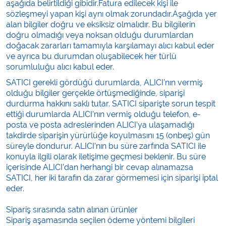
aşağıda belirtildiği gibidir.Fatura edilecek kişi ile
sözleşmeyi yapan kişi aynı olmak zorundadır.Aşağıda yer
alan bilgiler doğru ve eksiksiz olmalıdır. Bu bilgilerin
doğru olmadığı veya noksan olduğu durumlardan
doğacak zararları tamamıyla karşılamayı alıcı kabul eder
ve ayrıca bu durumdan oluşabilecek her türlü
sorumluluğu alıcı kabul eder.
SATICI gerekli gördüğü durumlarda, ALICI’nın vermiş
olduğu bilgiler gerçekle örtüşmediğinde, siparişi
durdurma hakkını saklı tutar. SATICI siparişte sorun tespit
ettiği durumlarda ALICI’nın vermiş olduğu telefon, e-
posta ve posta adreslerinden ALICI’ya ulaşamadığı
takdirde siparişin yürürlüğe koyulmasını 15 (onbeş) gün
süreyle dondurur. ALICI’nın bu süre zarfında SATICI ile
konuyla ilgili olarak iletişime geçmesi beklenir. Bu süre
içerisinde ALICI’dan herhangi bir cevap alınamazsa
SATICI, her iki tarafın da zarar görmemesi için siparişi iptal
eder.
Sipariş sırasında satın alınan ürünler
Sipariş aşamasında seçilen ödeme yöntemi bilgileri