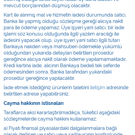
mevcut borçlarından düşmüş olacaktır.
Kart ile alınmış mal ve hizmetin iadesi durumunda satıcı,
Banka ile yapmış olduğu sözleşme gereği alıcıya nakit
para ile ödeme yapamaz. Üye işyeri yani satıcı, bir iade
işlemi söz konusu olduğunda ilgili yazılım aracılığı ile
iadesini yapacak olup, üye işyeri yani satıcı ilgili tutarı
Bankaya nakden veya mahsuben ödemekle yükümlü
olduğundan yukarıda detayları belirtilen prosedür
gereğince alıcıya nakit olarak ödeme yapılamamaktadır.
Kredi kartına iade, alıcının Bankaya bedeli tek seferde
ödemesinden sonra, Banka tarafından yukarıdaki
prosedür gereğince yapılacaktır.
İade etmek istediğiniz ürünlerin talebini
iletişim
adresinde
belirtilen adrese yapabilirsiniz.
Cayma hakkının istisnaları
Taraflarca aksi kararlaştırılmadıkça, tüketici aşağıdaki
sözleşmelerde cayma hakkını kullanamaz:
a) Fiyatı finansal piyasalardaki dalgalanmalara bağlı
olarak değişen ve satıcı veya sağlayıcının kontrolünde