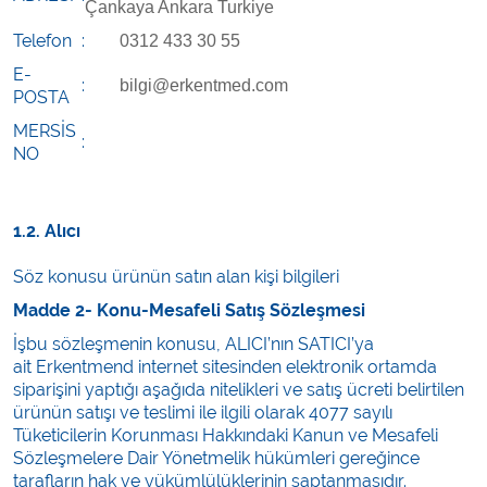
Çankaya Ankara Turkiye ​
Kişisel Bakım ve Sağlık
Telefon
:
0312 433 30 55
Medikal Teksil
E-
:
bilgi@erkentmed.com
POSTA
Ortopedi Ürünleri
MERSİS
:
NO
Ortopedi Ürünleri
1.2. Alıcı
Sarf Malzemeleri
Söz konusu ürünün satın alan kişi bilgileri
Sarf Malzemeleri
Madde 2- Konu-Mesafeli Satış Sözleşmesi
Sarf Malzemeleri
İşbu sözleşmenin konusu, ALICI’nın SATICI’ya
ait Erkentmend internet sitesinden elektronik ortamda
siparişini yaptığı aşağıda nitelikleri ve satış ücreti belirtilen
Sarf Malzemeleri
ürünün satışı ve teslimi ile ilgili olarak 4077 sayılı
Tüketicilerin Korunması Hakkındaki Kanun ve Mesafeli
Tıbbi Tekstil Ürünleri
Sözleşmelere Dair Yönetmelik hükümleri gereğince
tarafların hak ve yükümlülüklerinin saptanmasıdır.