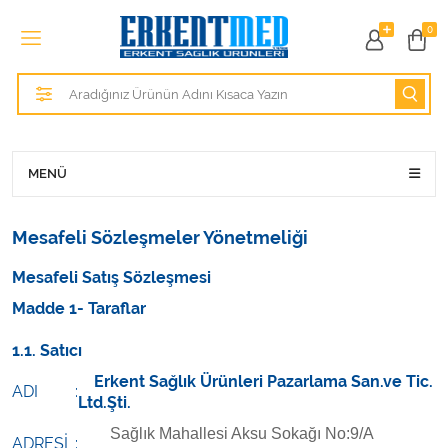
Tüm Kategoriler
0
Alezler
Anatomik Modeller
Anne ve Bebek Sağlığı
MENÜ
Cihazlar
Mesafeli Sözleşmeler Yönetmeliği
Hasta Bakım Ürünleri
Mesafeli Satış Sözleşmesi
Madde 1- Taraflar
Hasta Bakım Ürünleri
1.1. Satıcı
Hastane Mobilyaları
Erkent Sağlık Ürünleri Pazarlama San.ve Tic.
ADI
:
Ltd.Şti.
Kişisel Bakım ve Sağlık
Sağlık Mahallesi Aksu Sokağı No:9/A
ADRESİ
: