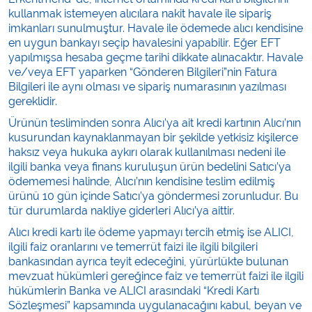
kullanmak istemeyen alıcılara nakit havale ile sipariş
imkanları sunulmuştur. Havale ile ödemede alıcı kendisine
en uygun bankayı seçip havalesini yapabilir. Eğer EFT
yapılmışsa hesaba geçme tarihi dikkate alınacaktır. Havale
ve/veya EFT yaparken “Gönderen Bilgileri”nin Fatura
Bilgileri ile aynı olması ve sipariş numarasının yazılması
gereklidir.
Ürünün tesliminden sonra Alıcı’ya ait kredi kartının Alıcı’nın
kusurundan kaynaklanmayan bir şekilde yetkisiz kişilerce
haksız veya hukuka aykırı olarak kullanılması nedeni ile
ilgili banka veya finans kuruluşun ürün bedelini Satıcı’ya
ödememesi halinde, Alıcı’nın kendisine teslim edilmiş
ürünü 10 gün içinde Satıcı’ya göndermesi zorunludur. Bu
tür durumlarda nakliye giderleri Alıcı’ya aittir.
Alıcı kredi kartı ile ödeme yapmayı tercih etmiş ise ALICI,
ilgili faiz oranlarını ve temerrüt faizi ile ilgili bilgileri
bankasından ayrıca teyit edeceğini, yürürlükte bulunan
mevzuat hükümleri gereğince faiz ve temerrüt faizi ile ilgili
hükümlerin Banka ve ALICI arasındaki “Kredi Kartı
Sözleşmesi” kapsamında uygulanacağını kabul, beyan ve