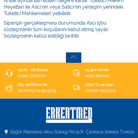
Aralık ayında ilan edilen değere kadar Tüketici Hakem
Heyetleri ile Alıcı’nın veya Satıcı’nın yerleşim yerindeki
Tüketici Mahkemeleri yetkilidir.
Siparişin gerçekleşmesi durumunda Alıcı işbu
sözleşmenin tüm koşullarını kabul etmiş sayılır.
Sözleşmenin kabul edildiği tarihtir.
09:00 - 18:00arası
15 gün içinde
CANLI DESTEK
İADE İMKANI
SSL sertifikası ile
2000 TL ve üzeri
GÜVENLİ ALIŞVERİŞ
KARGO BEDAVA
Sağlık Mahallesi Aksu Sokağı No:9/A Çankaya Ankara Turkiye