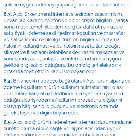
şekline uygun ödemeyi yapacağını kabul ve taahhüt eder.
6.3.
Alıcı, Erkentmend internet sitesinden satıcının isim,
unvan, açık adres, telefon ve diğer erişim bilgileri , satışa
konu malın temel nitelikleri, vergiler dahil olmak üzere
satış fiyatı , ödeme sekli, teslimat koşulları ve masrafları
vs. satışa konu mal ile ilgili tüm ön bilgiler ve “cayma”
hakkının kullanılması ve bu hakkın nasıl kullanılacağı ,
şikayet ve itirazlarını iletebilecekleri resmi makamlar vs.
konusunda açık , anlaşılır ve internet ortamına uygun
şekilde bilgi sahibi olduğunu bu ön bilgileri elektronik
ortamda teyit ettiğini kabul ve beyan eder.
6.4.
Bir önceki maddeye bağlı olarak Alıcı, ürün sipariş ve
ödeme koşullarının, ürün kullanım talimatlarının , olası
durumlara karşı alınan tedbirlerin ve yapılan uyarıların
olduğu sipariş/ödeme/kullanım prosedürü bilgilerini
okuyup bilgi sahibi olduğunu ve elektronik ortamda
gerekli teyidi verdiğini beyan eder.
6.5.
Alıcı, aldığı ürünü iade etmek istemesi durumunda ne
surette olursa olsun sağlık ve hijyen açısından uygun
olmayacağından dolayı ürüne ve ambalajına zarar