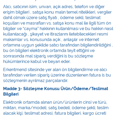
Varis Çorapları
Alıcı, satıcının isim, unvan, açık adres, telefon ve diğer
erişim bilgileri , satışa konu malın temel nitelikleri, vergiler
Tüm Kategorileri Gör
dahil olmak üzere satış fiyatı , ödeme sekli, teslimat
koşulları ve masrafları vs. satışa konu mal ile ilgili tüm ön
bilgiler ve “cayma” hakkının kullanılması ve bu hakkın nasıl
kullanılacağı , şikayet ve itirazlarını iletebilecekleri resmi
makamlar vs. konusunda açık , anlaşılır ve internet
ortamına uygun şekilde satıcı tarafından bilgilendirildiğini ,
bu ön bilgileri elektronik ortamda teyit ettiğini ve
sonrasında mal sipariş verdiğini is bu sözleşme
hükümlerince kabul ve beyan eder.
Erkentmend sitesinde yer alan ön bilgilendirme ve alıcı
tarafından verilen sipariş üzerine düzenlenen fatura is bu
sözleşmenin ayrılmaz parçalarıdır.
Madde 3- Sözleşme Konusu Ürün/Ödeme/Teslimat
Bilgileri
Elektronik ortamda alınan ürün/ürünlerin cinsi ve türü,
miktarı, marka/modeli, satış bedeli, ödeme şekli, teslim
alacak kişi, teslimat adresi, fatura bilgileri, kargo ücreti