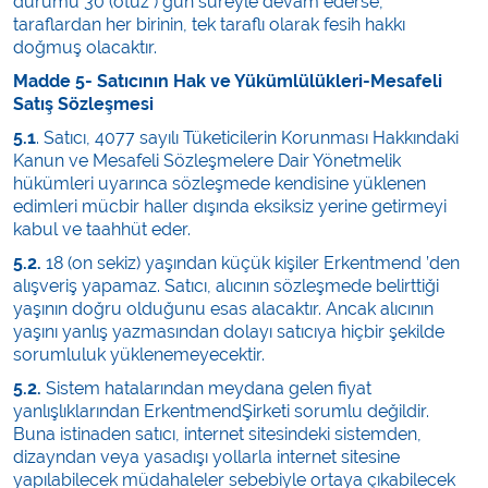
durumu 30 (otuz ) gün süreyle devam ederse,
taraflardan her birinin, tek taraflı olarak fesih hakkı
doğmuş olacaktır.
Madde 5- Satıcının Hak ve Yükümlülükleri-Mesafeli
Satış Sözleşmesi
5.1
. Satıcı, 4077 sayılı Tüketicilerin Korunması Hakkındaki
Kanun ve Mesafeli Sözleşmelere Dair Yönetmelik
hükümleri uyarınca sözleşmede kendisine yüklenen
edimleri mücbir haller dışında eksiksiz yerine getirmeyi
kabul ve taahhüt eder.
5.2.
18 (on sekiz) yaşından küçük kişiler Erkentmend ’den
alışveriş yapamaz. Satıcı, alıcının sözleşmede belirttiği
yaşının doğru olduğunu esas alacaktır. Ancak alıcının
yaşını yanlış yazmasından dolayı satıcıya hiçbir şekilde
sorumluluk yüklenemeyecektir.
5.2.
Sistem hatalarından meydana gelen fiyat
yanlışlıklarından ErkentmendŞirketi sorumlu değildir.
Buna istinaden satıcı, internet sitesindeki sistemden,
dizayndan veya yasadışı yollarla internet sitesine
yapılabilecek müdahaleler sebebiyle ortaya çıkabilecek