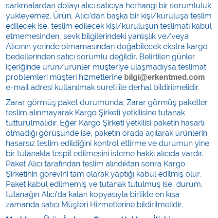
sarkmalardan dolayı alıcı satıcıya herhangi bir sorumluluk
yükleyemez. Ürün, Alıcı’dan başka bir kişi/kuruluşa teslim
edilecek ise, teslim edilecek kişi/kuruluşun teslimatı kabul
etmemesinden, sevk bilgilerindeki yanlışlık ve/veya
Alıcının yerinde olmamasından doğabilecek ekstra kargo
bedellerinden satıcı sorumlu değildir. Belirtilen günler
içeriğinde ürün/ürünler müşteriye ulaşmadıysa teslimat
problemleri müşteri hizmetlerine
bilgi@erkentmed.com
e-mail adresi kullanılmak sureti ile derhal bildirilmelidir.
Zarar görmüş paket durumunda; Zarar görmüş paketler
teslim alınmayarak Kargo Şirketi yetkilisine tutanak
tutturulmalıdır. Eğer Kargo Şirketi yetkilisi paketin hasarlı
olmadığı görüşünde ise, paketin orada açılarak ürünlerin
hasarsız teslim edildiğini kontrol ettirme ve durumun yine
bir tutanakla tespit edilmesini isteme hakkı alıcıda vardır.
Paket Alıcı tarafından teslim alındıktan sonra Kargo
Şirketinin görevini tam olarak yaptığı kabul edilmiş olur.
Paket kabul edilmemiş ve tutanak tutulmuş ise, durum,
tutanağın Alıcı’da kalan kopyasıyla birlikte en kısa
zamanda satıcı Müşteri Hizmetlerine bildirilmelidir.