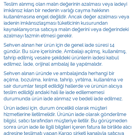
Teslim alınmış olan malın değerinin azalması veya iadeyi
imkânsız kılan bir nedenin varlığı cayma hakkının
kullanılmasına engel değildir. Ancak değer azalması veya
iadenin imkânsızlaşması tüketicinin kusurundan
kaynaklanıyorsa satıcıya malın değerini veya değerindeki
azalmayı tazmin etmesi gerekir.
Sehven alınan her ürün için de genel iade süresi 14
gündür. Bu süre içerisinde, Ambalajı açılmış, kullanılmış,
tahrip edilmiş vesaire şekildeki ürünlerin iadesi kabul
edilmez. İade, orijinal ambalaj ile yapılmalıdır.
Sehven alınan üründe ve ambalajında herhangi bir
açılma, bozulma, kırılma, tahrip, yırtılma, kullanılma ve
sair durumlar tespit edildiği hallerde ve ürünün alıcıya
teslim edildiği andaki hali ile iade edilememesi
durumunda ürün iade alınmaz ve bedeli iade edilmez.
Ürün iadesi için, durum öncelikli olarak müşteri
hizmetlerine iletilmelidir. Ürünün iade olarak gönderilme
bilgisi, satıcı tarafından müşteriye iletilir. Bu görüşmeden
sonra ürün iade ile ilgili bilgileri içeren fatura ile birlikte alıcı
adresine teslimatı yapan Kargo şirketi kanalıyla satıcıya