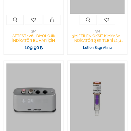
Varis Çorapları
Tüm Kategorileri Gör
3M
3M
ATTEST 1262 BİYOLOJİK
3M ETİLEN OKSİT KİMYASAL
İNDİKATÖR BUHAR İÇİN
İNDİKATÖR ŞERİTLERİ 1251
1PAKET=240ADET
109,90
Lütfen Bilgi Alınız