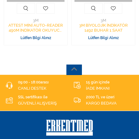
3M
3M
ATTEST MİNİ AUTO-READER
3M BİYOLOJİK İNDİKATÖR
490M İNDİKATÖR OKUYUCU
1492 BUHAR 1 SAAT
CİHAZ İNKÜBÜTÖR
Lütfen Bilgi Alınız
Lütfen Bilgi Alınız
09:00 - 18:00arası
15 gün içinde
CANLI DESTEK
İADE İMKANI
SSL sertifikası ile
2000 TL ve üzeri
GÜVENLİ ALIŞVERİŞ
KARGO BEDAVA