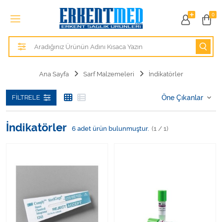
Tüm Kategoriler
0
Alezler
Anatomik Modeller
Ana Sayfa
Sarf Malzemeleri
İndikatörler
Anne ve Bebek Sağlığı
FILTRELE
Cihazlar
İndikatörler
6
adet ürün bulunmuştur.
(1 / 1)
Hasta Bakım Ürünleri
Hasta Bakım Ürünleri
Hastane Mobilyaları
Kişisel Bakım ve Sağlık