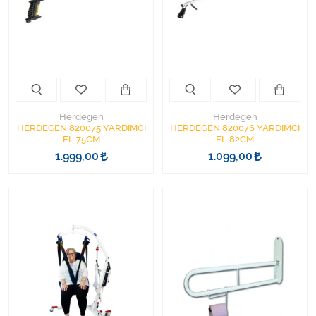
Kişisel Bakım ve Sağlık
Medikal Teksil
Ortopedi Ürünleri
Ortopedi Ürünleri
Herdegen
Herdegen
HERDEGEN 820075 YARDIMCI
HERDEGEN 820076 YARDIMCI
EL 75CM
EL 82CM
Sarf Malzemeleri
1.999,00
1.099,00
Sarf Malzemeleri
Sarf Malzemeleri
Sarf Malzemeleri
Tıbbi Tekstil Ürünleri