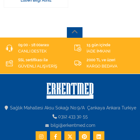
Lütfen Bilgi Alınız
SANDALYE AYAK PEDALLI
09:00 - 18:00arası
15 gün içinde
CANLI DESTEK
İADE İMKANI
SSL sertifikası ile
2000 TL ve üzeri
GÜVENLİ ALIŞVERİŞ
KARGO BEDAVA
Sağlık Mahallesi Aksu Sokağı No:9/A Çankaya Ankara Turkiye
0312 433 30 55
bilgi@erkentmed.com