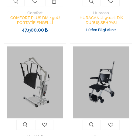
Comfort
Huracan
COMFORT PLUS DM-190U
HURACAN JL9102L DİK
PORTATİF ENGELLİ
DURUŞ SEHPASI
TRANSFER LİFTİ OTURAKLI
47.900,00
Lütfen Bilgi Alınız