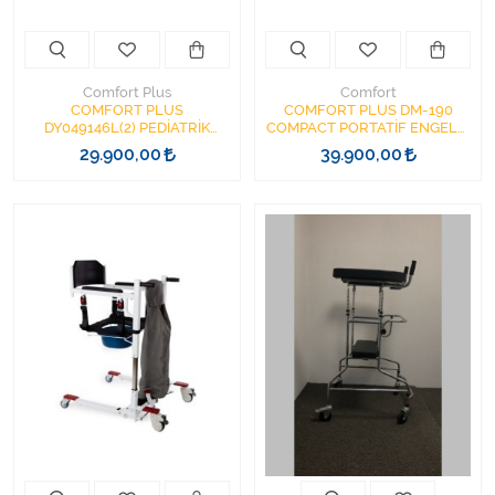
Comfort Plus
Comfort
COMFORT PLUS
COMFORT PLUS DM-190
DY049146L(2) PEDİATRİK
COMPACT PORTATİF ENGELLİ
WALKER - ENGELLİ
TRANSFER LİFTİ Y403
29.900,00
39.900,00
YÜRÜTEÇ