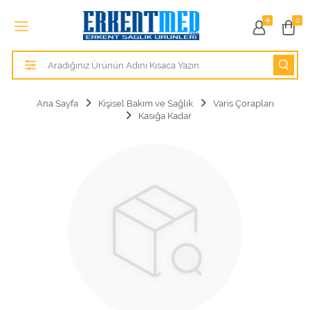
Tüm Kategoriler
0
Alezler
Anatomik Modeller
Ana Sayfa
Kişisel Bakım ve Sağlık
Varis Çorapları
Kasığa Kadar
Anne ve Bebek Sağlığı
Cihazlar
Hasta Bakım Ürünleri
Hasta Bakım Ürünleri
Hastane Mobilyaları
Kişisel Bakım ve Sağlık