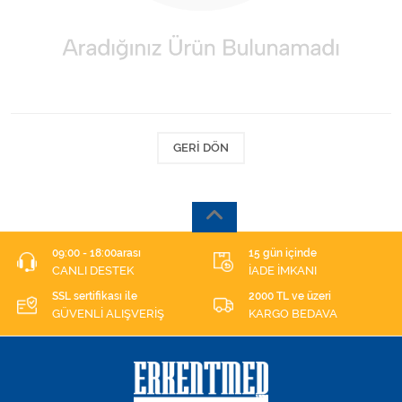
Kişisel Bakım ve Sağlık
Medikal Teksil
Ortopedi Ürünleri
Ortopedi Ürünleri
GERI DÖN
Sarf Malzemeleri
Sarf Malzemeleri
09:00 - 18:00arası
15 gün içinde
CANLI DESTEK
İADE İMKANI
Sarf Malzemeleri
SSL sertifikası ile
2000 TL ve üzeri
GÜVENLİ ALIŞVERİŞ
KARGO BEDAVA
Sarf Malzemeleri
Tıbbi Tekstil Ürünleri