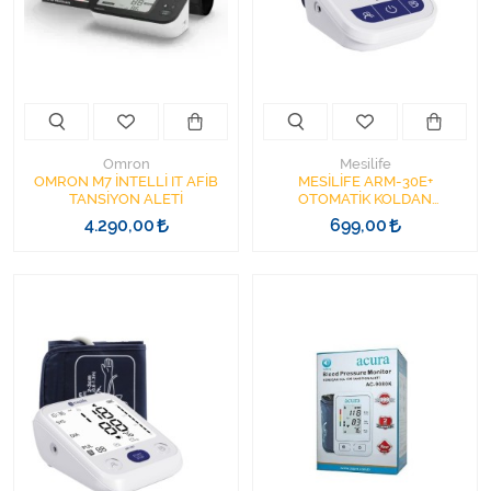
Varis Çorapları
Tüm Kategorileri Gör
Omron
Mesilife
OMRON M7 İNTELLİ IT AFİB
MESİLİFE ARM-30E+
TANSİYON ALETİ
OTOMATİK KOLDAN
TANSİYON ALETİ 23-42CM
4.290,00
699,00
TYPE-C USB KABLO