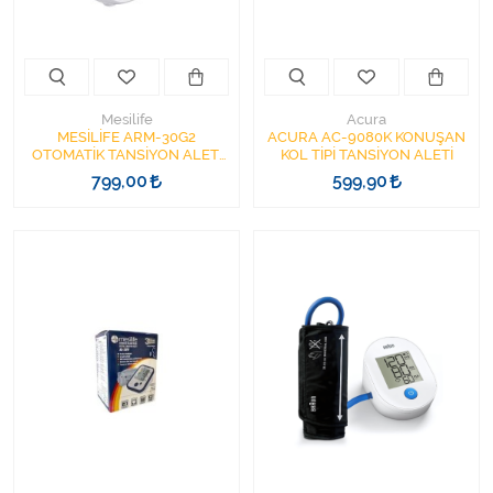
Mesilife
Acura
MESİLİFE ARM-30G2
ACURA AC-9080K KONUŞAN
OTOMATİK TANSİYON ALETİ
KOL TİPİ TANSİYON ALETİ
23-42CM TYPE-C USB KABLO
799,00
599,90