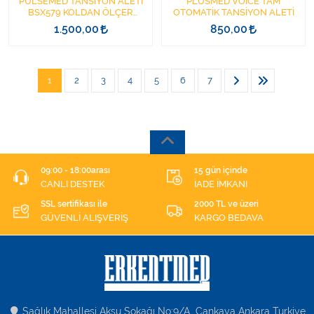
PULSEMED TANSİYON ALETİ
PLUSMED VOICE TAM
BSX579 KOLDAN ÖLÇER
OTOMATİK TANSİYON ALETİ
KONUŞAN
1.500,00
850,00
1
2
3
4
5
6
7
09:00 - 18:00arası
15 gün içinde
CANLI DESTEK
İADE İMKANI
SSL sertifikası ile
2000 TL ve üzeri
GÜVENLİ ALIŞVERİŞ
KARGO BEDAVA
Sağlık Mahallesi Aksu Sokağı No:9/A Çankaya Ankara Turkiye