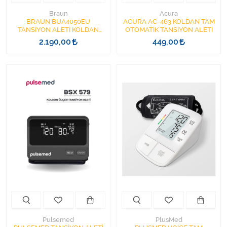
Braun
Acura
BRAUN BUA4050EU
ACURA AC-463 KOLDAN TAM
TANSİYON ALETİ KOLDAN
OTOMATİK TANSİYON ALETİ
ÖLÇEN Braun ExactFit™ 2
2.190,00
449,00
Pulsemed
PlusMed