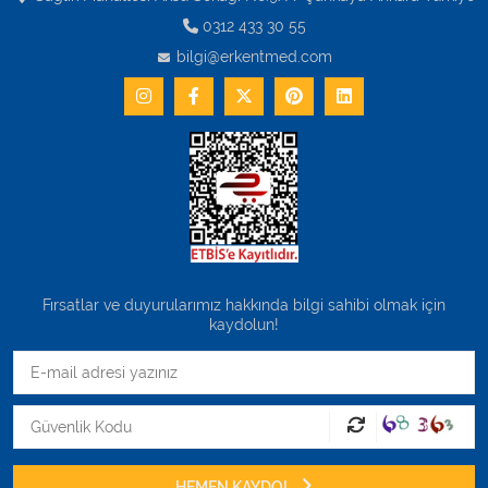
0312 433 30 55
bilgi@erkentmed.com
Fırsatlar ve duyurularımız hakkında bilgi sahibi olmak için
kaydolun!
HEMEN KAYDOL