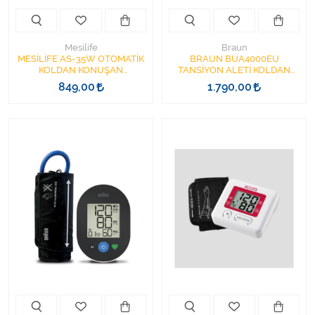
Mesilife
Braun
MESİLİFE AS-35W OTOMATİK
BRAUN BUA4000EU
KOLDAN KONUŞAN
TANSİYON ALETİ KOLDAN
TANSİYON ALETİ 23-33CM
ÖLÇEN Braun ExactFit™ 1E
849,00
1.790,00
USB KABLO