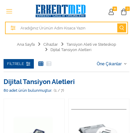
Tüm Kategoriler
0
Alezler
Anatomik Modeller
Ana Sayfa
Cihazlar
Tansiyon Aleti ve Steteskop
Dijital Tansiyon Aletleri
Anne ve Bebek Sağlığı
FILTRELE
Cihazlar
Hasta Bakım Ürünleri
Dijital Tansiyon Aletleri
80
adet ürün bulunmuştur.
(1 / 7)
Hasta Bakım Ürünleri
Hastane Mobilyaları
Kişisel Bakım ve Sağlık