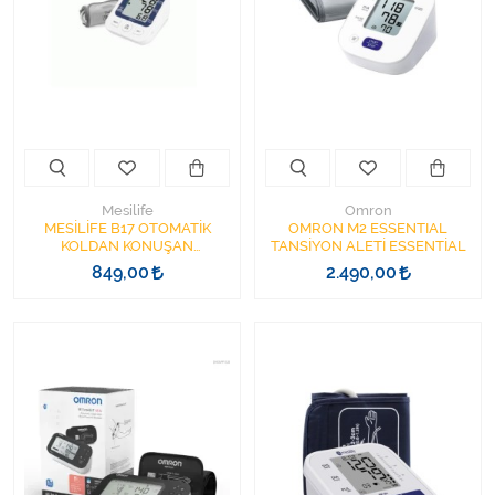
Kişisel Bakım ve Sağlık
Medikal Teksil
Ortopedi Ürünleri
Ortopedi Ürünleri
Mesilife
Omron
MESİLİFE B17 OTOMATİK
OMRON M2 ESSENTIAL
Sarf Malzemeleri
KOLDAN KONUŞAN
TANSİYON ALETİ ESSENTİAL
TANSİYON ALETİ 22-42CM
849,00
2.490,00
TYPE-C USB KABLO
Sarf Malzemeleri
Sarf Malzemeleri
Sarf Malzemeleri
Tıbbi Tekstil Ürünleri