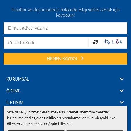
Fırsatlar ve duyurularımız hakkında bilgi sahibi olmak için
kaydolun!
HEMEN KAYDOL
KURUMSAL
ÖDEME
İLETİŞİM
Size daha iyi hizmet verebilmek için internet sitemizde çerezler
kullanılmaktadır. Çerez Politikaları Aydınlatma Metni’ni okuyabilir ve
dilerseniz tercihlerinizi değiştirebilirsiniz.
© 2024
Erkent Sağlık Ürünleri Pazarlama San.ve Tic. Ltd.Şti.
. Tüm hakları
saklıdır.