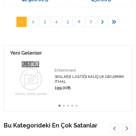
1
2
3
4
5
6
7
Yeni Gelenler
Erkentmed
WALKER LASTİĞİ KAUÇUK GRİ 28MM
İTHAL
199,00
Bu Kategorideki En Çok Satanlar