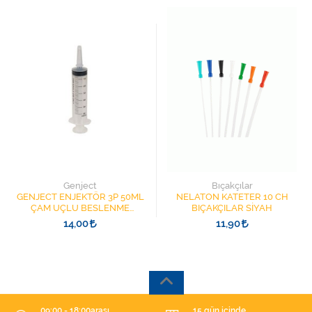
Genject
Bıçakçılar
GENJECT ENJEKTÖR 3P 50ML
NELATON KATETER 10 CH
ÇAM UÇLU BESLENME
BIÇAKÇILAR SİYAH
ŞIRINGASI 1852412 KATATER
14,00
11,90
UÇLU
09:00 - 18:00arası
15 gün içinde