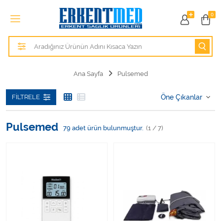
Tüm Kategoriler
0
Alezler
Anatomik Modeller
Ana Sayfa
Pulsemed
Anne ve Bebek Sağlığı
FILTRELE
Cihazlar
Pulsemed
79
adet ürün bulunmuştur.
(1 / 7)
Hasta Bakım Ürünleri
Hasta Bakım Ürünleri
Hastane Mobilyaları
Kişisel Bakım ve Sağlık