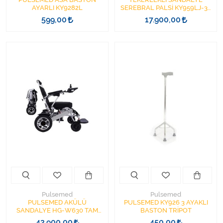
AYARLI KY9282L
SEREBRAL PALSİ KY959LJ-36
PULS
599,00
17.900,00
Pulsemed
Pulsemed
PULSEMED AKÜLÜ
PULSEMED KY926 3 AYAKLI
SANDALYE HG-W630 TAM
BASTON TRİPOT
OTOMATİK LİTYUM PİLLİ
42.900,00
450,00