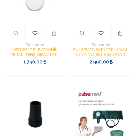
Kişisel Bakım ve Sağlık
Medikal Teksil
Ortopedi Ürünleri
Pulsemed
Pulsemed
Ortopedi Ürünleri
MEDWELT ELEKTRONİK
PULSEMED BORU TİPİ HAVALI
TERAPİ TENS CİHAZI KTR-
YATAK VU-601-6006 STATİK
2610 TENS CİHAZI
UYKU MODLU
1.790,00
2.990,00
Sarf Malzemeleri
Sarf Malzemeleri
Sarf Malzemeleri
Sarf Malzemeleri
Tıbbi Tekstil Ürünleri