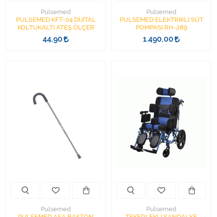
Pulsemed
Pulsemed
PULSEMED KFT-04 DİJİTAL
PULSEMED ELEKTRİKLİ SÜT
KOLTUKALTI ATEŞ ÖLÇER
POMPASI RH-289
44,90
1.490,00
Pulsemed
Pulsemed
PULSEMED ASA BASTON
TEKERLEKLİ SANDALYE