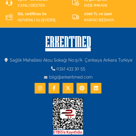
CANLI DESTEK
İADE İMKANI
SSL sertifikası ile
2000 TL ve üzeri
GÜVENLİ ALIŞVERİŞ
KARGO BEDAVA
Sağlık Mahallesi Aksu Sokağı No:9/A Çankaya Ankara Turkiye
0312 433 30 55
bilgi@erkentmed.com