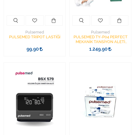
Varis Çorapları
Tüm Kategorileri Gör
Pulsemed
Pulsemed
PULSEMED TRİPOT LASTİĞİ
PULSEMED TY-P04 PERFECT
MEKANİK TANSİYON ALETİ
KANCALI ANEROİD MODEL
99,90
1.249,90