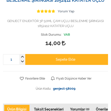
BESLENME ŞIRINGASI 1852412 KATATER UÇLU
Varis Çorapları
Yorum Yap
Tüm Kategorileri Gör
GENJECT ENJEKTÖR 3P 50ML ÇAM UÇLU BESLENME ŞIRINGASI
1852412 KATATER UÇLU
Stok Durumu:
VAR
14,00
Sepete Ekle
Favorilere Ekle
Fiyatı Düşünce Haber Ver
Ürün Kodu:
genject-58009
Ürün Bilgisi
Taksit Seçenekleri
Yorumlar
Önerileri
(0)