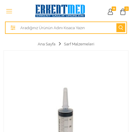
Tüm Kategoriler
0
Alezler
Anatomik Modeller
Ana Sayfa
Sarf Malzemeleri
Anne ve Bebek Sağlığı
Cihazlar
Hasta Bakım Ürünleri
Hasta Bakım Ürünleri
Hastane Mobilyaları
Kişisel Bakım ve Sağlık