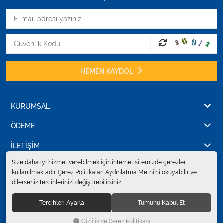
HEMEN KAYDOL
KURUMSAL
ÖDEME
İLETİŞİM
Size daha iyi hizmet verebilmek için internet sitemizde çerezler
kullanılmaktadır. Çerez Politikaları Aydınlatma Metni’ni okuyabilir ve
dilerseniz tercihlerinizi değiştirebilirsiniz.
© 2024
Erkent Sağlık Ürünleri Pazarlama San.ve Tic. Ltd.Şti.
. Tüm hakları
saklıdır.
Tercihleri Ayarla
Tümünü Kabul Et
Gizlilik ve Çerez Politikası