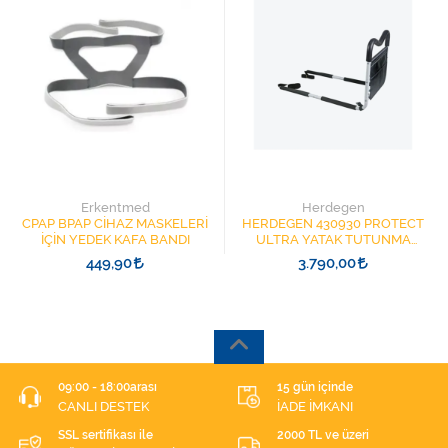
Erkentmed
Herdegen
CPAP BPAP CİHAZ MASKELERİ
HERDEGEN 430930 PROTECT
İÇİN YEDEK KAFA BANDI
ULTRA YATAK TUTUNMA
BARI
449,90
3.790,00
09:00 - 18:00arası
15 gün içinde
CANLI DESTEK
İADE İMKANI
SSL sertifikası ile
2000 TL ve üzeri