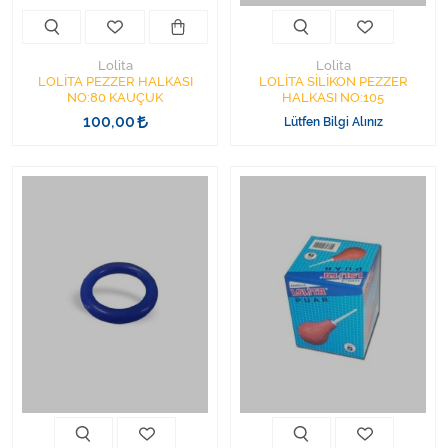
Lolita
Lolita
LOLİTA PEZZER HALKASI
LOLİTA SİLİKON PEZZER
NO:80 KAUÇUK
HALKASI NO:105
100,00
Lütfen Bilgi Alınız