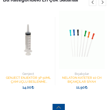
Genject
Bıçakçılar
GENJECT ENJEKTÖR 3P 50ML
NELATON KATETER 10 CH
ÇAM UÇLU BESLENME
BIÇAKÇILAR SİYAH
ŞIRINGASI 1852412 KATATER
14,00
11,90
UÇLU