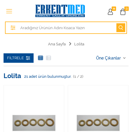
Tüm Kategoriler
0
Alezler
Anatomik Modeller
Ana Sayfa
Lolita
Anne ve Bebek Sağlığı
FILTRELE
Cihazlar
Lolita
21
adet ürün bulunmuştur.
(1 / 2)
Hasta Bakım Ürünleri
Hasta Bakım Ürünleri
Hastane Mobilyaları
Kişisel Bakım ve Sağlık