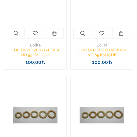
Kişisel Bakım ve Sağlık
Medikal Teksil
Ortopedi Ürünleri
Lolita
Lolita
Ortopedi Ürünleri
LOLİTA PEZZER HALKASI
LOLİTA PEZZER HALKASI
NO:95 KAUÇUK
NO:65 KAUÇUK
100,00
100,00
Sarf Malzemeleri
Sarf Malzemeleri
Sarf Malzemeleri
Sarf Malzemeleri
Tıbbi Tekstil Ürünleri