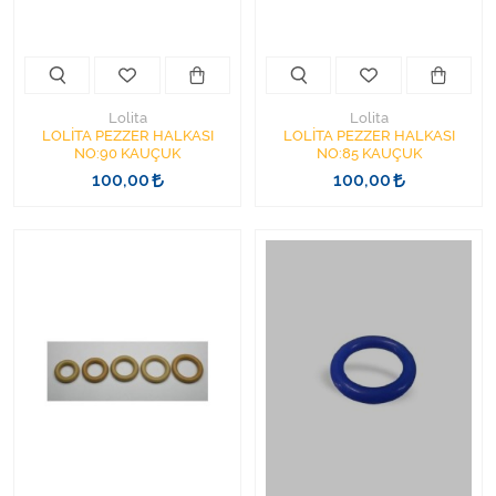
Varis Çorapları
Tüm Kategorileri Gör
Lolita
Lolita
LOLİTA PEZZER HALKASI
LOLİTA PEZZER HALKASI
NO:90 KAUÇUK
NO:85 KAUÇUK
100,00
100,00