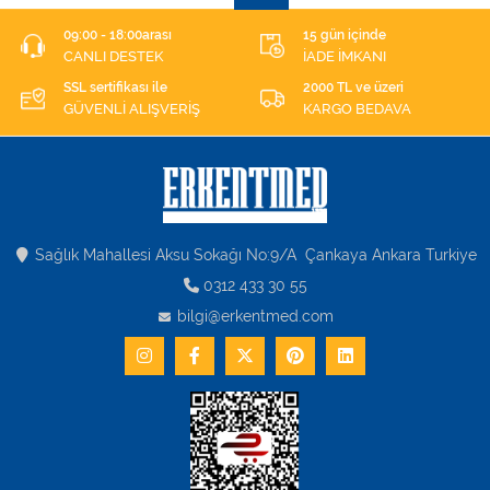
09:00 - 18:00arası
15 gün içinde
CANLI DESTEK
İADE İMKANI
SSL sertifikası ile
2000 TL ve üzeri
GÜVENLİ ALIŞVERİŞ
KARGO BEDAVA
Sağlık Mahallesi Aksu Sokağı No:9/A Çankaya Ankara Turkiye
0312 433 30 55
bilgi@erkentmed.com