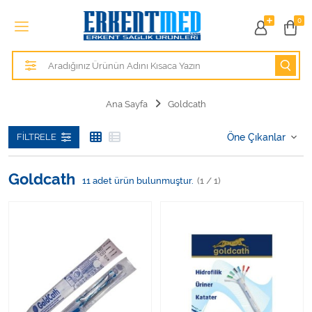
Tüm Kategoriler
0
Alezler
Anatomik Modeller
Ana Sayfa
Goldcath
Anne ve Bebek Sağlığı
FILTRELE
Cihazlar
Goldcath
11
adet ürün bulunmuştur.
(1 / 1)
Hasta Bakım Ürünleri
Hasta Bakım Ürünleri
Hastane Mobilyaları
Kişisel Bakım ve Sağlık