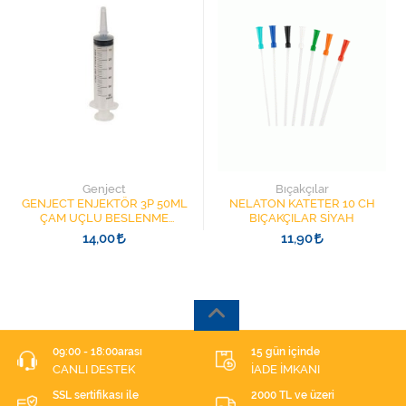
Genject
Bıçakçılar
GENJECT ENJEKTÖR 3P 50ML
NELATON KATETER 10 CH
ÇAM UÇLU BESLENME
BIÇAKÇILAR SİYAH
ŞIRINGASI 1852412 KATATER
14,00
11,90
UÇLU
09:00 - 18:00arası
15 gün içinde
CANLI DESTEK
İADE İMKANI
SSL sertifikası ile
2000 TL ve üzeri