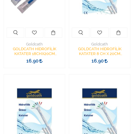
Kişisel Bakım ve Sağlık
Medikal Teksil
Ortopedi Ürünleri
Goldcath
Goldcath
Ortopedi Ürünleri
GOLDCATH HİDROFİLİK
GOLDCATH HİDROFİLİK
KATATER 18CHX20CM
KATATER 8 CH X 20CM
YÜZÜKLÜ
YÜZÜKLÜ
16,90
16,90
Sarf Malzemeleri
Sarf Malzemeleri
Sarf Malzemeleri
Sarf Malzemeleri
Tıbbi Tekstil Ürünleri