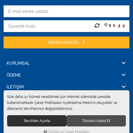
HEMEN KAYDOL
KURUMSAL
ÖDEME
İLETİŞİM
Size daha iyi hizmet verebilmek için internet sitemizde çerezler
kullanılmaktadır. Çerez Politikaları Aydınlatma Metni’ni okuyabilir ve
dilerseniz tercihlerinizi değiştirebilirsiniz.
© 2024
Erkent Sağlık Ürünleri Pazarlama San.ve Tic. Ltd.Şti.
. Tüm hakları
saklıdır.
Tercihleri Ayarla
Tümünü Kabul Et
Gizlilik ve Çerez Politikası