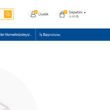
Sepetim
0
Üyelik
0,00
le Hizmetinizdeyiz...
İş Başvurusu