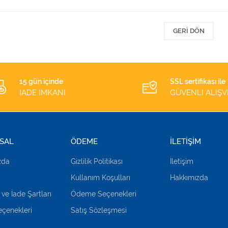
GERI DÖN
15 gün içinde
SSL sertifikası ile
İADE İMKANI
GÜVENLİ ALIŞV
SAL
ÖDEME
İLETİŞİM
zda
Gizlilik Politikası
İletişim
Kullanım Koşulları
Hakkımızda
 ve İade Şartları
Ödeme Seçenekleri
çenekleri
Satış Sözleşmesi