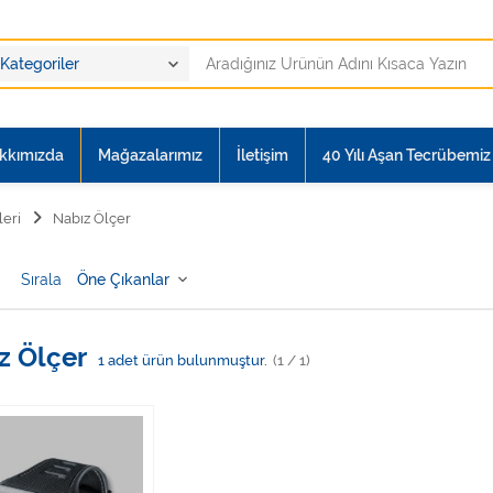
kkımızda
Mağazalarımız
İletişim
40 Yılı Aşan Tecrübemiz i
leri
Nabız Ölçer
Sırala
z Ölçer
1
adet ürün bulunmuştur.
(1 / 1)