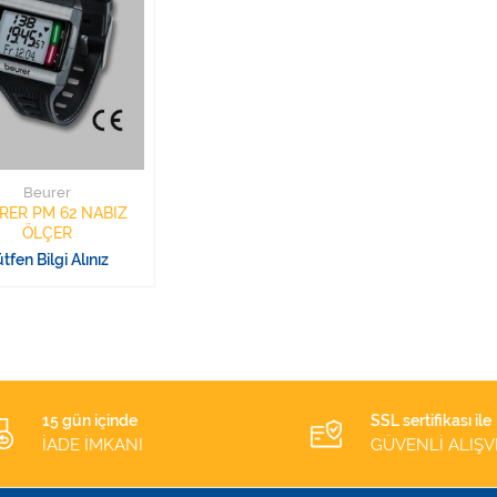
Beurer
RER PM 62 NABIZ
ÖLÇER
tfen Bilgi Alınız
15 gün içinde
SSL sertifikası ile
İADE İMKANI
GÜVENLİ ALIŞV