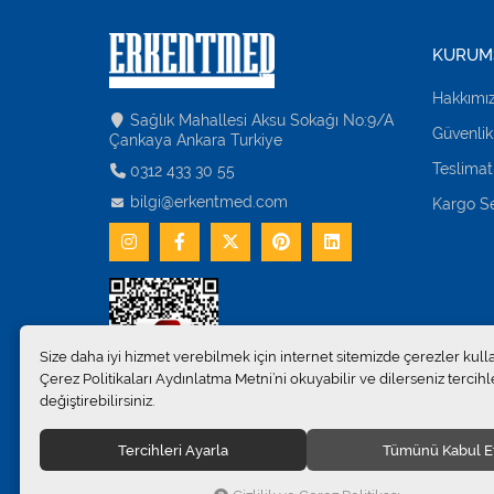
KURUM
Hakkımı
Sağlık Mahallesi Aksu Sokağı No:9/A
Güvenlik
Çankaya Ankara Turkiye
Teslimat
0312 433 30 55
bilgi@erkentmed.com
Kargo Se
Size daha iyi hizmet verebilmek için internet sitemizde çerezler kull
Çerez Politikaları Aydınlatma Metni’ni okuyabilir ve dilerseniz tercihle
değiştirebilirsiniz.
Tercihleri Ayarla
Tümünü Kabul E
© 2024
Erkent Sağlık Ürünleri Pazarlama San.ve Tic. Ltd.Şti