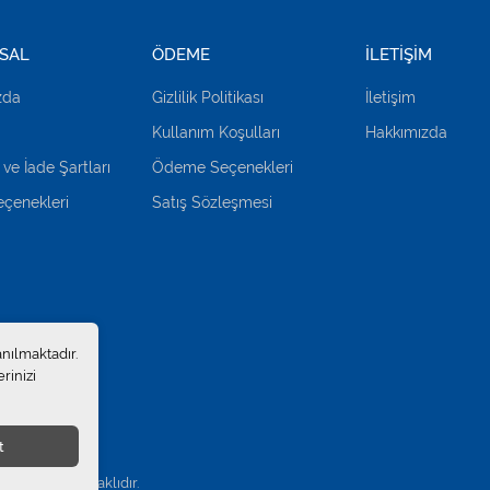
SAL
ÖDEME
İLETİŞİM
zda
Gizlilik Politikası
İletişim
Kullanım Koşulları
Hakkımızda
 ve İade Şartları
Ödeme Seçenekleri
çenekleri
Satış Sözleşmesi
anılmaktadır.
rinizi
t
.
. Tüm hakları saklıdır.