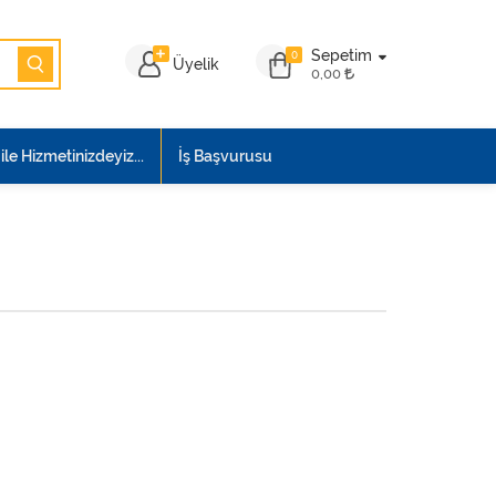
Sepetim
0
Üyelik
0,00
le Hizmetinizdeyiz...
İş Başvurusu