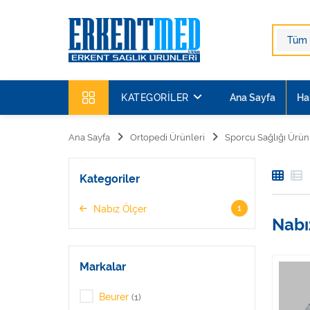
KATEGORILER
Ana Sayfa
Ha
Ana Sayfa
Ortopedi Ürünleri
Sporcu Sağlığı Ürün
Kategoriler
1
Nabız Ölçer
Nabı
Markalar
Beurer
(1)