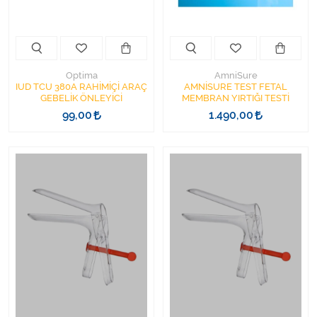
Varis Çorapları
Tüm Kategorileri Gör
Optima
AmniSure
IUD TCU 380A RAHİMİÇİ ARAÇ
AMNİSURE TEST FETAL
GEBELİK ÖNLEYİCİ
MEMBRAN YIRTIĞI TESTİ
99,00
1.490,00