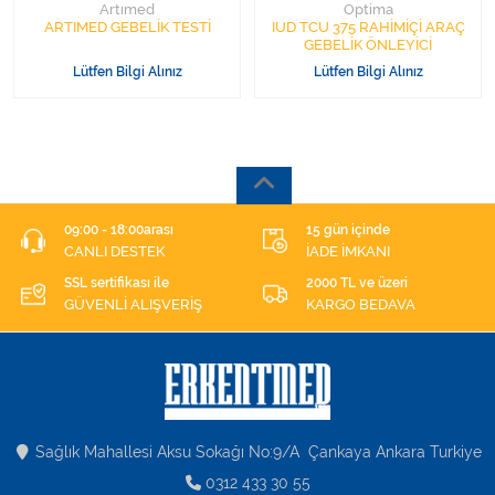
Artımed
Optima
ARTIMED GEBELİK TESTİ
IUD TCU 375 RAHİMİÇİ ARAÇ
GEBELİK ÖNLEYİCİ
Lütfen Bilgi Alınız
Lütfen Bilgi Alınız
09:00 - 18:00arası
15 gün içinde
CANLI DESTEK
İADE İMKANI
SSL sertifikası ile
2000 TL ve üzeri
GÜVENLİ ALIŞVERİŞ
KARGO BEDAVA
Sağlık Mahallesi Aksu Sokağı No:9/A Çankaya Ankara Turkiye
0312 433 30 55