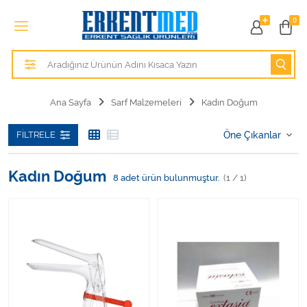
Tüm Kategoriler
0
Alezler
Anatomik Modeller
Ana Sayfa
Sarf Malzemeleri
Kadın Doğum
Anne ve Bebek Sağlığı
FILTRELE
Cihazlar
Kadın Doğum
8
adet ürün bulunmuştur.
(1 / 1)
Hasta Bakım Ürünleri
Hasta Bakım Ürünleri
Hastane Mobilyaları
Kişisel Bakım ve Sağlık