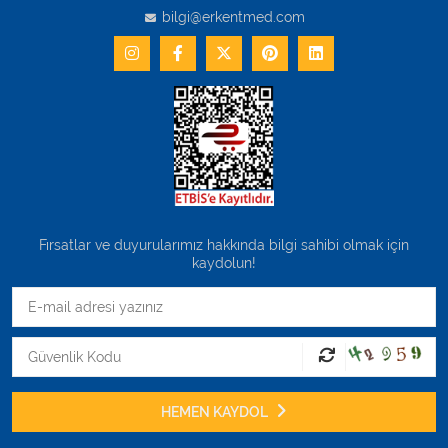
bilgi@erkentmed.com
Fırsatlar ve duyurularımız hakkında bilgi sahibi olmak için
kaydolun!
HEMEN KAYDOL