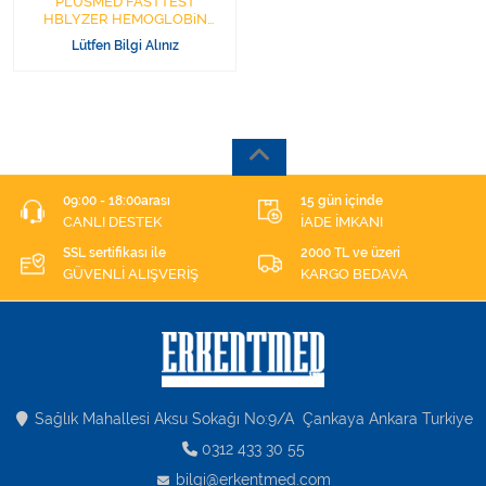
PLUSMED FASTTEST
HBLYZER HEMOGLOBiN
ÖLÇÜM CİHAZI
Lütfen Bilgi Alınız
09:00 - 18:00arası
15 gün içinde
CANLI DESTEK
İADE İMKANI
SSL sertifikası ile
2000 TL ve üzeri
GÜVENLİ ALIŞVERİŞ
KARGO BEDAVA
Sağlık Mahallesi Aksu Sokağı No:9/A Çankaya Ankara Turkiye
0312 433 30 55
bilgi@erkentmed.com