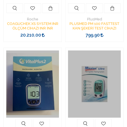
Roche
PlusMed
COAGUCHEK XS SYSTEM INR
PLUSMED PM 100 FASTTEST
ÖLÇÜM CİHAZI INR İNR
KAN ŞEKERİ TEST CİHAZI
20.210,00
799,90