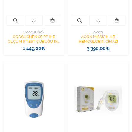
CoaguChek
Acon
COAGUCHEK XS PT INR
ACON MİSSİON HB
ÖLÇÜM 6 TEST ÇUBUĞU INR
HEMOGLOBİN CİHAZI
SKT:2027-07-31
1.449,00
3.390,00