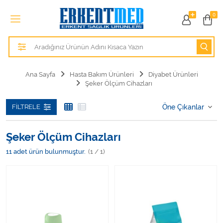
Tüm Kategoriler
0
Alezler
Anatomik Modeller
Ana Sayfa
Hasta Bakım Ürünleri
Diyabet Ürünleri
Şeker Ölçüm Cihazları
Anne ve Bebek Sağlığı
FILTRELE
Cihazlar
Hasta Bakım Ürünleri
Şeker Ölçüm Cihazları
11
adet ürün bulunmuştur.
(1 / 1)
Hasta Bakım Ürünleri
Hastane Mobilyaları
Kişisel Bakım ve Sağlık