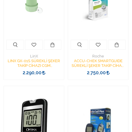
Kişisel Bakım ve Sağlık
Medikal Teksil
Ortopedi Ürünleri
Ortopedi Ürünleri
LinX
Roche
LINX GX-01S SÜREKLİ ŞEKER
ACCU-CHEK SMARTGUIDE
Sarf Malzemeleri
TAKİP CİHAZI CGM
SÜREKLİ ŞEKER TAKİP CİHAZI
CONTINUOUS GLUCOSE
CGM CONTINUOUS GLUCOSE
2.290,00
2.750,00
MONITORING SENSÖR
MONITORING
Sarf Malzemeleri
Sarf Malzemeleri
Sarf Malzemeleri
Tıbbi Tekstil Ürünleri