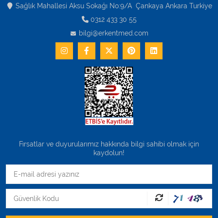
Sağlık Mahallesi Aksu Sokağı No:9/A Çankaya Ankara Turkiye
0312 433 30 55
bilgi@erkentmed.com
Fırsatlar ve duyurularımız hakkında bilgi sahibi olmak için
kaydolun!