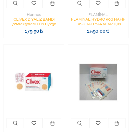
Honnes
FLAMİNAL
CLİVEX DİYALİZ BANDI
FLAMİNAL HYDRO 50G HAFİF
72MMX38MM TEN C7238
EKSUDALI YARALAR İÇİN
1KUTU=50ADET HEMOSTATİK
179,90
1.590,00
BASI BANDI