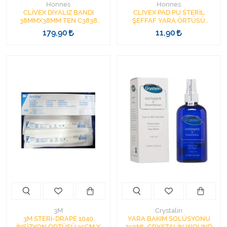
Honnes
Honnes
CLİVEX DİYALİZ BANDI
CLIVEX PAD PU STERİL
38MMX38MM TEN C3838
ŞEFFAF YARA ÖRTÜSÜ
1KUTU=100ADET
5CMX9CM C6109P CLiVEX
179,90
11,90
HEMOSTATİK BASI BANDI
SIVI GEÇİRMEZ
3M
Crystalin
3M STERİ-DRAPE 1040
YARA BAKIM SOLÜSYONU
İNSİZYON ÖRTÜSÜ 35CM X
250ML CRYSTALİN WOUND