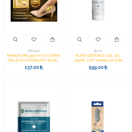
Kişisel Bakım ve Sağlık
Medikal Teksil
Ortopedi Ürünleri
Ortopedi Ürünleri
Minion
Burn
MİNİON MN 355 AYAK VURMA
BURN DEFENCE GEL JEL
ÖNLEYİCİ STANDART BEDEN
125ML TÜP YANIKLAR İÇİN
Sarf Malzemeleri
BLİSTER CUSHİON TOPUK
ACİL DURUM JELİ
137,00
599,00
YASTIĞI
Sarf Malzemeleri
Sarf Malzemeleri
Sarf Malzemeleri
Tıbbi Tekstil Ürünleri