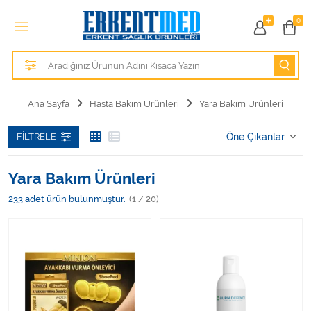
Tüm Kategoriler
0
Alezler
Anatomik Modeller
Ana Sayfa
Hasta Bakım Ürünleri
Yara Bakım Ürünleri
Anne ve Bebek Sağlığı
FILTRELE
Cihazlar
Yara Bakım Ürünleri
Hasta Bakım Ürünleri
233
adet ürün bulunmuştur.
(1 / 20)
Hasta Bakım Ürünleri
Hastane Mobilyaları
Kişisel Bakım ve Sağlık