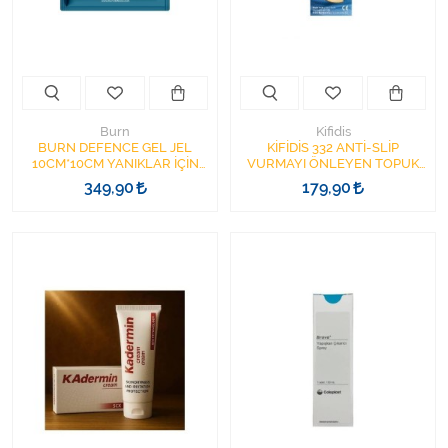
Varis Çorapları
Tüm Kategorileri Gör
Burn
Kifidis
BURN DEFENCE GEL JEL
KİFİDİS 332 ANTİ-SLİP
10CM*10CM YANIKLAR İÇİN
VURMAYI ÖNLEYEN TOPUK
ACİL DURUM JELİ
ARKALIĞI STANDART BEDEN
349,90
179,90
BLİSTER CUSHİON TOPUK
YASTIĞI