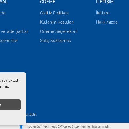
SAL
ÖDEME
İLETİŞİM
zda
Gizlilik Politikası
İletişim
Kullanım Koşulları
Hakkımızda
 ve İade Şartları
Ödeme Seçenekleri
çenekleri
Satış Sözleşmesi
anılmaktadır.
rinizi
t
.
. Tüm hakları saklıdır.
®
Hipotenüs
Yeni Nesil E-Ticaret Sistemleri ile Hazırlanmıştır.