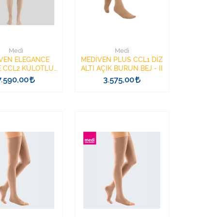
Medi
Medi
VEN ELEGANCE
MEDİVEN PLUS CCL1 DİZ
E CCL2 KÜLOTLU
ALTI AÇIK BURUN BEJ - II
I BURUN BEJ - I
7.590,00
3.575,00