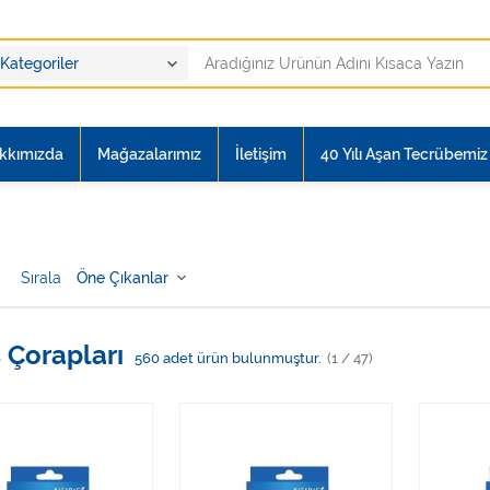
kkımızda
Mağazalarımız
İletişim
40 Yılı Aşan Tecrübemiz i
Sırala
s Çorapları
560
adet ürün bulunmuştur.
(1 / 47)