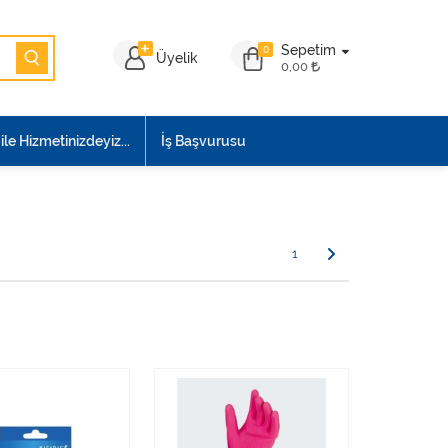
Sepetim
0
Üyelik
0,00
le Hizmetinizdeyiz...
İş Başvurusu
1