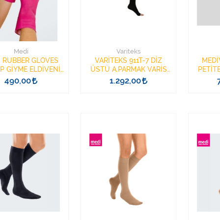
Medi
Variteks
İ RUBBER GLOVES
VARİTEKS 911T-7 DİZ
MEDİ
P GİYME ELDİVENİ
ÜSTÜ A.PARMAK VARİS
PETİT
M
Ç.NO:7 SİYAH
KAPAL
490,00
1.292,00