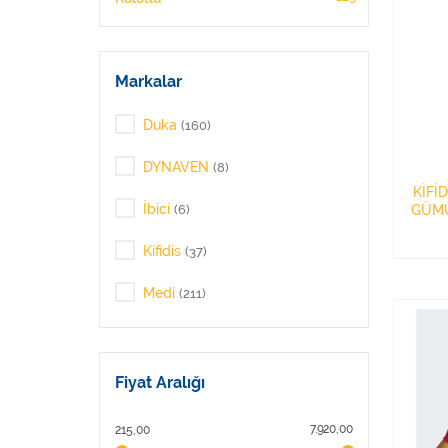
Markalar
Duka
(160)
DYNAVEN
(8)
KİFİ
İbici
GÜMÜ
(6)
NO:3
Kifidis
(37)
Medi
(211)
Orthocare
(5)
Variteks
(118)
Fiyat Aralığı
X-Static
(15)
7.920,00
215,00