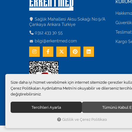
KURUM
Hakkımı
Sağlık Mahallesi Aksu Sokağı No:9/A
Güvenlik
Çankaya Ankara Turkiye
Teslimat
0312 433 30 55
bilgi@erkentmed.com
Kargo Se
Size daha iyi hizmet verebilmek için internet sitemizde çerezler kull
Çerez Politikaları Aydınlatma Metni’ni okuyabilir ve dilerseniz tercihle
değiştirebilirsiniz.
Tercihleri Ayarla
Tümünü Kabul E
© 2024
Erkent Sağlık Ürünleri Pazarlama San.ve Tic. Ltd.Şti
Gizlilik ve Çerez Politikası