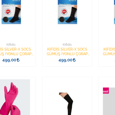
Kifidis
Kifidis
DİS SİLVER-X SOCS
KİFİDİS SİLVER-X SOCS
KİFİDİ
Ş İYONLU ÇORAP
GÜMÜŞ İYONLU ÇORAP
GÜMÜŞ
 43-46 ANTRASİT
NO:2 39-42 ANTRASİT
NO:1 
499,00
499,00
RENK
RENK