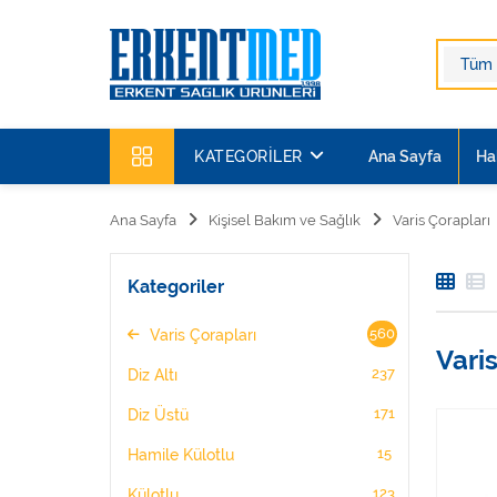
KATEGORILER
Ana Sayfa
Ha
Ana Sayfa
Kişisel Bakım ve Sağlık
Varis Çorapları
Kategoriler
560
Varis Çorapları
Vari
237
Diz Altı
171
Diz Üstü
15
Hamile Külotlu
123
Külotlu