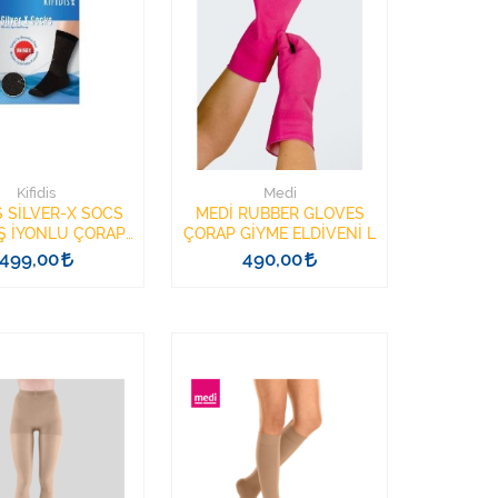
Kifidis
Medi
S SİLVER-X SOCS
MEDİ RUBBER GLOVES
 İYONLU ÇORAP
ÇORAP GİYME ELDİVENİ L
35-38 ANTRASİT
499,00
490,00
RENK