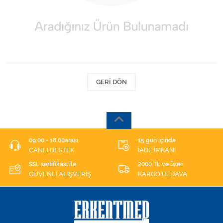
Kişisel Bakım ve Sağlık
Medikal Teksil
Ortopedi Ürünleri
Ortopedi Ürünleri
GERI DÖN
Sarf Malzemeleri
Sarf Malzemeleri
09:00 - 18:00arası
15 gün içinde
CANLI DESTEK
İADE İMKANI
Sarf Malzemeleri
SSL sertifikası ile
2000 TL ve üzeri
GÜVENLİ ALIŞVERİŞ
KARGO BEDAVA
Sarf Malzemeleri
Tıbbi Tekstil Ürünleri