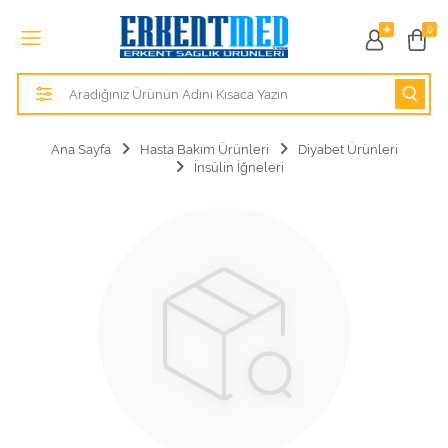
Tüm Kategoriler
0
Alezler
Anatomik Modeller
Ana Sayfa
Hasta Bakım Ürünleri
Diyabet Ürünleri
İnsülin İğneleri
Anne ve Bebek Sağlığı
Cihazlar
Hasta Bakım Ürünleri
Hasta Bakım Ürünleri
Hastane Mobilyaları
Kişisel Bakım ve Sağlık