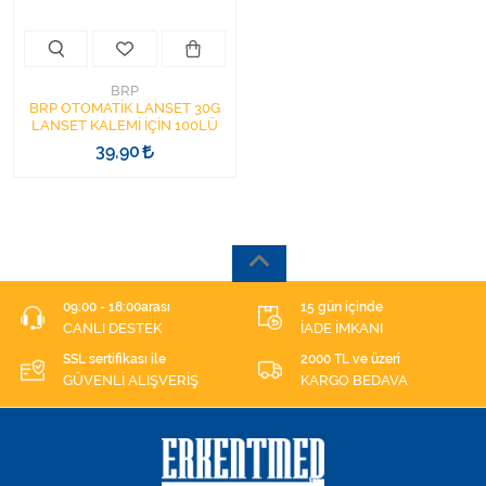
BRP
BRP OTOMATİK LANSET 30G
LANSET KALEMİ İÇİN 100LÜ
39,90
09:00 - 18:00arası
15 gün içinde
CANLI DESTEK
İADE İMKANI
SSL sertifikası ile
2000 TL ve üzeri
GÜVENLİ ALIŞVERİŞ
KARGO BEDAVA