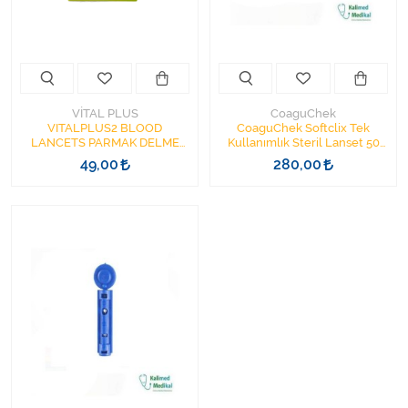
Varis Çorapları
Tüm Kategorileri Gör
VİTAL PLUS
CoaguChek
VITALPLUS2 BLOOD
CoaguChek Softclix Tek
LANCETS PARMAK DELME
Kullanımlık Steril Lanset 50
İĞNESİ LANSET 30G 100'LÜ
Adet
49,00
280,00
YUVARLAK GİRİŞLİ