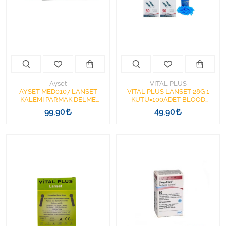
Kişisel Bakım ve Sağlık
Medikal Teksil
Ortopedi Ürünleri
Ortopedi Ürünleri
Ayset
VİTAL PLUS
AYSET MED0107 LANSET
VİTAL PLUS LANSET 28G 1
KALEMİ PARMAK DELME
KUTU=100ADET BLOOD
Sarf Malzemeleri
KALEMİ LANSET CİHAZI
LANCETS
99,90
49,90
Sarf Malzemeleri
Sarf Malzemeleri
Sarf Malzemeleri
Tıbbi Tekstil Ürünleri