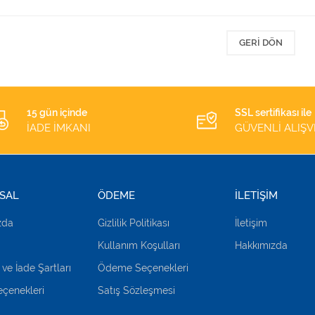
GERI DÖN
15 gün içinde
SSL sertifikası ile
İADE İMKANI
GÜVENLİ ALIŞV
SAL
ÖDEME
İLETİŞİM
zda
Gizlilik Politikası
İletişim
Kullanım Koşulları
Hakkımızda
 ve İade Şartları
Ödeme Seçenekleri
çenekleri
Satış Sözleşmesi