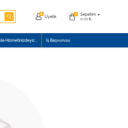
Sepetim
0
Üyelik
0,00
le Hizmetinizdeyiz...
İş Başvurusu