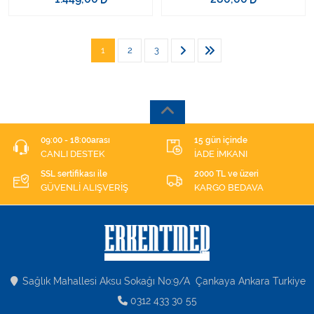
1
2
3
09:00 - 18:00arası
15 gün içinde
CANLI DESTEK
İADE İMKANI
SSL sertifikası ile
2000 TL ve üzeri
GÜVENLİ ALIŞVERİŞ
KARGO BEDAVA
Sağlık Mahallesi Aksu Sokağı No:9/A Çankaya Ankara Turkiye
0312 433 30 55