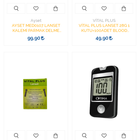
Ayset
VİTAL PLUS
AYSET MED0107 LANSET
VİTAL PLUS LANSET 28G 1
KALEMİ PARMAK DELME
KUTU=100ADET BLOOD
KALEMİ LANSET CİHAZI
LANCETS
99,90
49,90