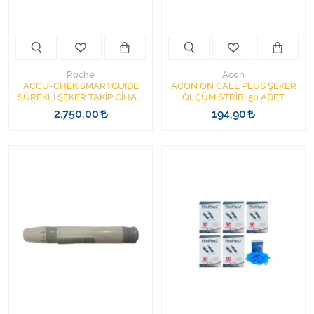
Varis Çorapları
Tüm Kategorileri Gör
Roche
Acon
ACCU-CHEK SMARTGUIDE
ACON ON CALL PLUS ŞEKER
SÜREKLİ ŞEKER TAKİP CİHAZI
ÖLÇÜM STRİBİ 50 ADET
CGM CONTINUOUS GLUCOSE
2.750,00
194,90
MONITORING