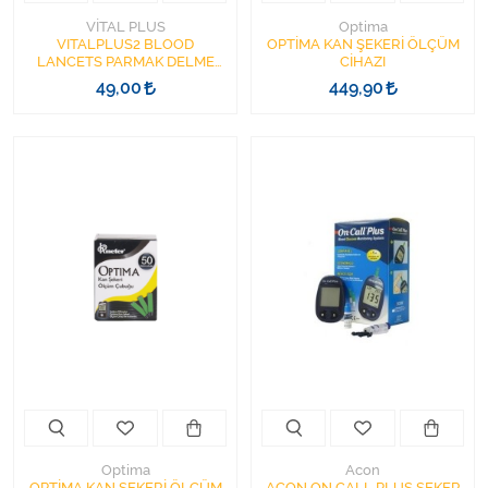
VİTAL PLUS
Optima
VITALPLUS2 BLOOD
OPTİMA KAN ŞEKERİ ÖLÇÜM
LANCETS PARMAK DELME
CİHAZI
İĞNESİ LANSET 30G 100'LÜ
49,00
449,90
YUVARLAK GİRİŞLİ
Optima
Acon
OPTİMA KAN ŞEKERİ ÖLÇÜM
ACON ON CALL PLUS ŞEKER