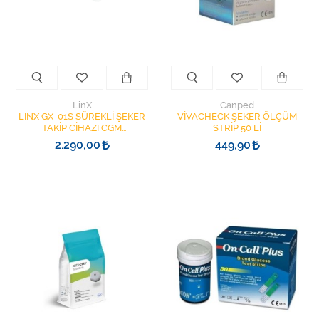
Kişisel Bakım ve Sağlık
Medikal Teksil
Ortopedi Ürünleri
LinX
Canped
Ortopedi Ürünleri
LINX GX-01S SÜREKLİ ŞEKER
VİVACHECK ŞEKER ÖLÇÜM
TAKİP CİHAZI CGM
STRİP 50 Lİ
CONTINUOUS GLUCOSE
2.290,00
449,90
Sarf Malzemeleri
MONITORING SENSÖR
Sarf Malzemeleri
Sarf Malzemeleri
Sarf Malzemeleri
Tıbbi Tekstil Ürünleri