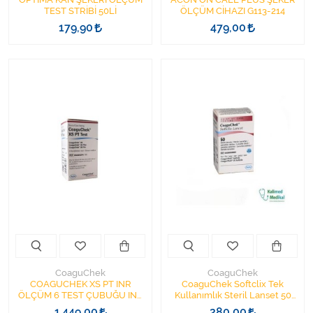
TEST STRİBİ 50Lİ
ÖLÇÜM CİHAZI G113-214
179,90
479,00
CoaguChek
CoaguChek
COAGUCHEK XS PT INR
CoaguChek Softclix Tek
ÖLÇÜM 6 TEST ÇUBUĞU INR
Kullanımlık Steril Lanset 50
SKT:2027-07-31
Adet
1.449,00
280,00