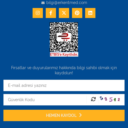
bilgi@erkentmed.com
Fırsatlar ve duyurularımız hakkında bilgi sahibi olmak için
kaydolun!
HEMEN KAYDOL