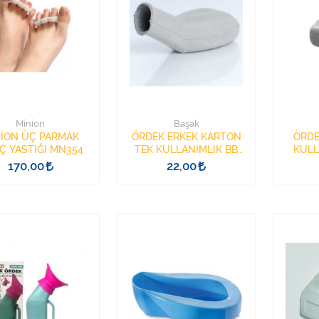
Minion
Başak
İON ÜÇ PARMAK
ÖRDEK ERKEK KARTON
ÖRDE
Ç YASTIĞI MN354
TEK KULLANIMLIK BB
KULL
YUVAMED
HA
170,00
22,00