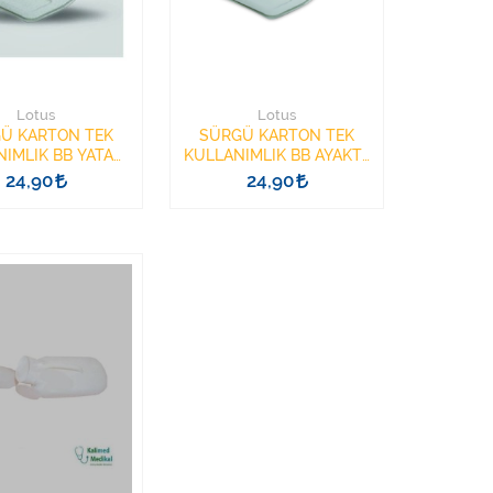
Lotus
Lotus
Ü KARTON TEK
SÜRGÜ KARTON TEK
IMLIK BB YATAN
KULLANIMLIK BB AYAKTA
ASTA(MAXİ)
HASTA(STANDART)
24,90
24,90