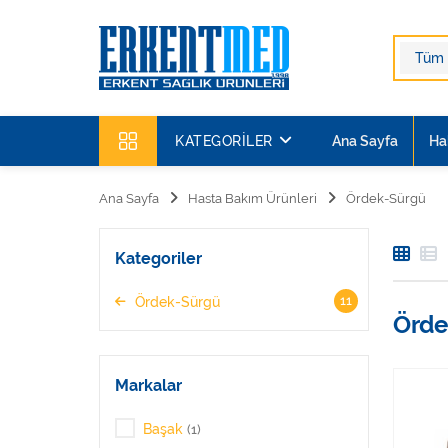
KATEGORILER
Ana Sayfa
Ha
Ana Sayfa
Hasta Bakım Ürünleri
Ördek-Sürgü
Kategoriler
11
Ördek-Sürgü
Örde
Markalar
Başak
(1)