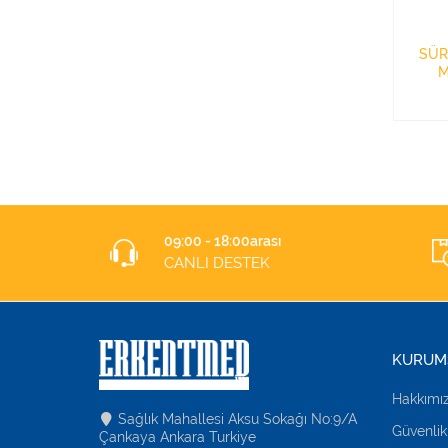
SÜR
M
09:00 - 18:00arası
CANLI DESTEK
KURUM
Hakkımı
Sağlık Mahallesi Aksu Sokağı No:9/A
Güvenlik
Çankaya Ankara Turkiye