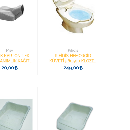
Msv
Kifidis
K KARTON TEK
KİFİDİS HEMOROİD
ANIMLIK KAĞIT
KÜVETİ 580500 KLOZET
STA ÖRDEĞİ
İÇİ HEMOROİD LÜVETİ
20,00
249,00