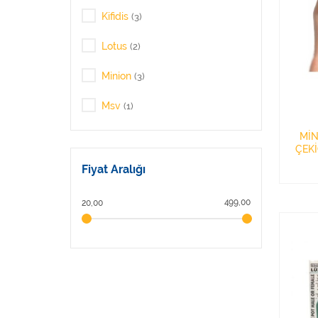
Kifidis
(3)
Lotus
(2)
Minion
(3)
Msv
(1)
RABIR
MİN
(1)
ÇEKİ
Fiyat Aralığı
499,00
20,00