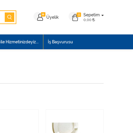
Sepetim
0
Üyelik
0,00
le Hizmetinizdeyiz...
İş Başvurusu