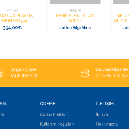
Minion
RABIR
GÜ LÜX PLASTİK
RABIR PLASTİK LÜX
KİFİDİ
İNİON MN 914
SÜRGÜ
ÖRDEK 
354,00
Lütfen Bilgi Alınız
Lüt
15 gün içinde
SSL sertifikası ile
İADE İMKANI
GÜVENLİ ALIŞV
SAL
ÖDEME
İLETİŞİM
zda
Gizlilik Politikası
İletişim
Kullanım Koşulları
Hakkımızda