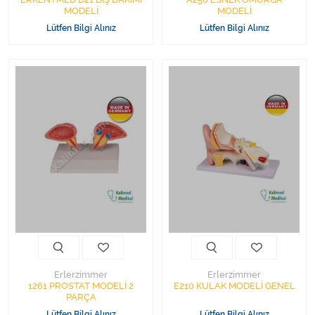
MODELİ
MODELİ
Lütfen Bilgi Alınız
Lütfen Bilgi Alınız
Erlerzimmer
Erlerzimmer
1261 PROSTAT MODELİ 2
E210 KULAK MODELİ GENEL
PARÇA
Lütfen Bilgi Alınız
Lütfen Bilgi Alınız