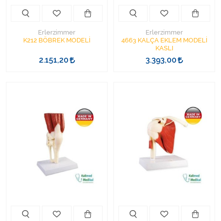
Erlerzimmer
Erlerzimmer
K212 BÖBREK MODELİ
4663 KALÇA EKLEM MODELİ
KASLI
2.151,20
3.393,00