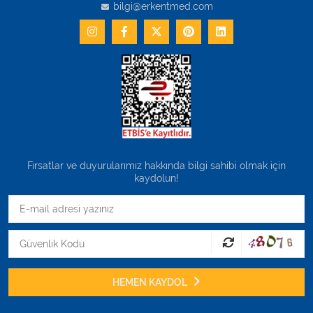
bilgi@erkentmed.com
Fırsatlar ve duyurularımız hakkında bilgi sahibi olmak için
kaydolun!
HEMEN KAYDOL