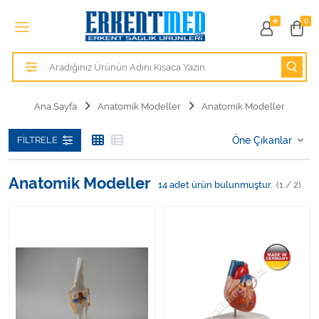
Tüm Kategoriler
0
Alezler
Anatomik Modeller
Ana Sayfa
Anatomik Modeller
Anatomik Modeller
Anne ve Bebek Sağlığı
FILTRELE
Cihazlar
Anatomik Modeller
14
adet ürün bulunmuştur.
(1 / 2)
Hasta Bakım Ürünleri
Hasta Bakım Ürünleri
Hastane Mobilyaları
Kişisel Bakım ve Sağlık