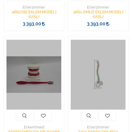
Erlerzimmer
Erlerzimmer
4662 DİZ EKLEM MODELİ
4661 OMUZ EKLEM MODELİ
KASLI
KASLI
3.393,00
3.393,00
Erkentmed
Erlerzimmer
ERKENTMED D21 DİŞ BAKIMI
A250 ESNEK OMURGA