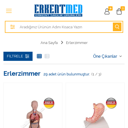
Tüm Kategoriler
0
Alezler
Anatomik Modeller
Ana Sayfa
Erlerzimmer
Anne ve Bebek Sağlığı
FILTRELE
Cihazlar
Erlerzimmer
29
adet ürün bulunmuştur.
(1 / 3)
Hasta Bakım Ürünleri
Hasta Bakım Ürünleri
Hastane Mobilyaları
Kişisel Bakım ve Sağlık