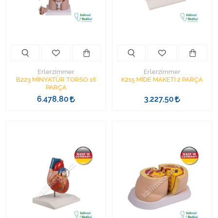
Kişisel Bakım ve Sağlık
Medikal Teksil
Ortopedi Ürünleri
Erlerzimmer
Erlerzimmer
Ortopedi Ürünleri
B223 MİNYATÜR TORSO 16
K215 MİDE MAKETİ 2 PARÇA
PARÇA
6.478,80
3.227,50
Sarf Malzemeleri
Sarf Malzemeleri
Sarf Malzemeleri
Sarf Malzemeleri
Tıbbi Tekstil Ürünleri