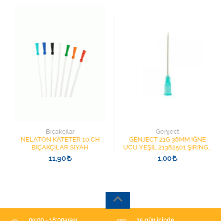
Bıçakçılar
Genject
NELATON KATETER 10 CH
GENJECT 21G 38MM İĞNE
BIÇAKÇILAR SİYAH
UCU YEŞİL 21382501 ŞIRINGA
İĞNESİ
11,90
1,00
09:00 - 18:00arası
15 gün içinde