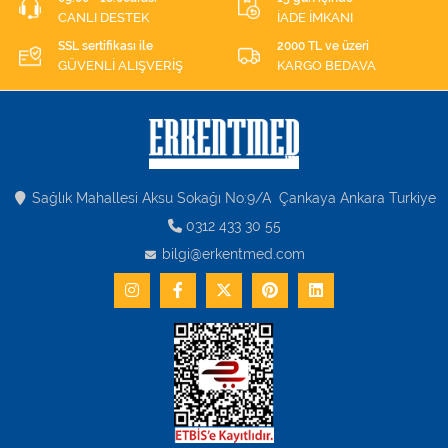
CANLI DESTEK
İADE İMKANI
SSL sertifikası ile
2000 TL ve üzeri
GÜVENLİ ALIŞVERİŞ
KARGO BEDAVA
Sağlık Mahallesi Aksu Sokağı No:9/A Çankaya Ankara Turkiye
0312 433 30 55
bilgi@erkentmed.com