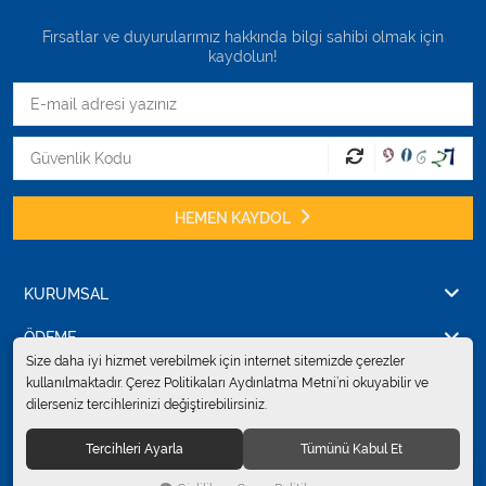
Fırsatlar ve duyurularımız hakkında bilgi sahibi olmak için
kaydolun!
HEMEN KAYDOL
KURUMSAL
ÖDEME
Size daha iyi hizmet verebilmek için internet sitemizde çerezler
İLETİŞİM
kullanılmaktadır. Çerez Politikaları Aydınlatma Metni’ni okuyabilir ve
dilerseniz tercihlerinizi değiştirebilirsiniz.
Tercihleri Ayarla
Tümünü Kabul Et
© 2024
Erkent Sağlık Ürünleri Pazarlama San.ve Tic. Ltd.Şti.
. Tüm hakları
saklıdır.