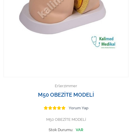
Kişisel Bakım ve Sağlık
Medikal Teksil
Ortopedi Ürünleri
Ortopedi Ürünleri
Sarf Malzemeleri
Sarf Malzemeleri
Erlerzimmer
Sarf Malzemeleri
M50 OBEZİTE MODELİ
Sarf Malzemeleri
Yorum Yap
M50 OBEZİTE MODELİ
Tıbbi Tekstil Ürünleri
Stok Durumu:
VAR