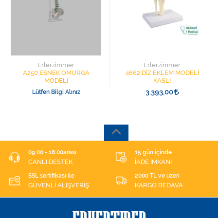
Erlerzimmer
Erlerzimmer
A250 ESNEK OMURGA
4662 DİZ EKLEM MODELİ
MODELİ
KASLI
3.393,00
Lütfen Bilgi Alınız
09:00 - 18:00arası
15 gün içinde
CANLI DESTEK
İADE İMKANI
SSL sertifikası ile
2000 TL ve üzeri
GÜVENLİ ALIŞVERİŞ
KARGO BEDAVA