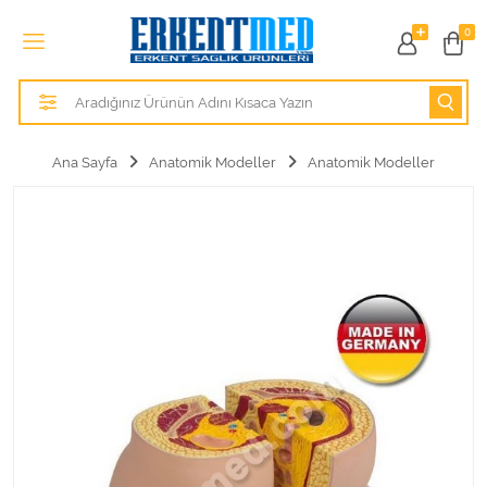
Tüm Kategoriler
0
Alezler
Anatomik Modeller
Ana Sayfa
Anatomik Modeller
Anatomik Modeller
Anne ve Bebek Sağlığı
Cihazlar
Hasta Bakım Ürünleri
Hasta Bakım Ürünleri
Hastane Mobilyaları
Kişisel Bakım ve Sağlık