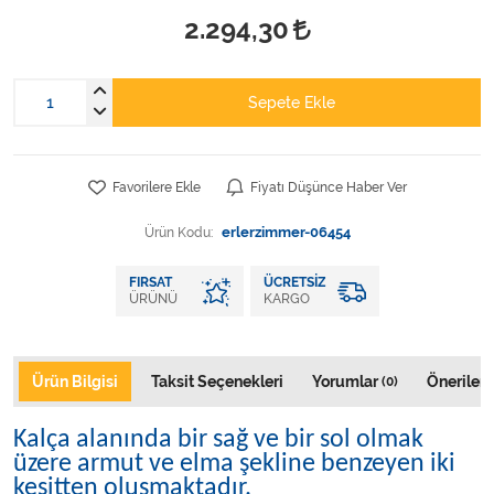
Varis Çorapları
2.294,30
Tüm Kategorileri Gör
Sepete Ekle
Favorilere Ekle
Fiyatı Düşünce Haber Ver
Ürün Kodu:
erlerzimmer-06454
FIRSAT
ÜCRETSIZ
ÜRÜNÜ
KARGO
Ürün Bilgisi
Taksit Seçenekleri
Yorumlar
Önerileri
(0)
Kalça alanında bir sağ ve bir sol olmak
üzere armut ve elma şekline benzeyen iki
kesitten oluşmaktadır.