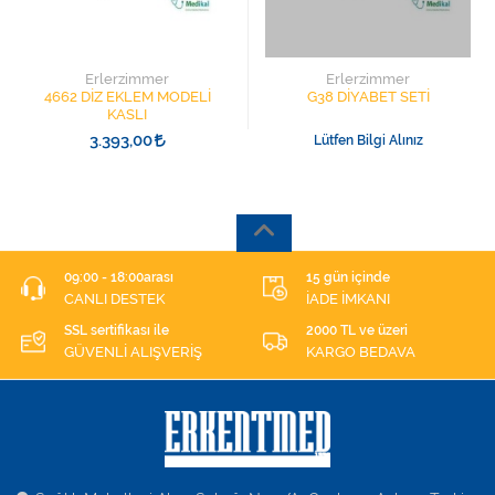
Erlerzimmer
Erlerzimmer
4662 DİZ EKLEM MODELİ
G38 DİYABET SETİ
KASLI
3.393,00
Lütfen Bilgi Alınız
09:00 - 18:00arası
15 gün içinde
CANLI DESTEK
İADE İMKANI
SSL sertifikası ile
2000 TL ve üzeri
GÜVENLİ ALIŞVERİŞ
KARGO BEDAVA