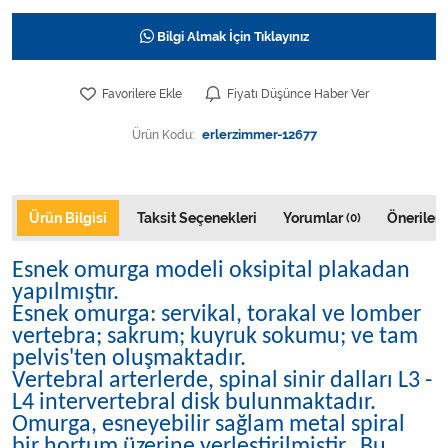
Varis Çorapları
Bilgi Almak İçin Tıklayınız
Tüm Kategorileri Gör
Favorilere Ekle
Fiyatı Düşünce Haber Ver
Ürün Kodu:
erlerzimmer-12677
Ürün Bilgisi
Taksit Seçenekleri
Yorumlar
Önerileri
(0)
Esnek omurga modeli oksipital plakadan
yapılmıştır.
Esnek omurga: servikal, torakal ve lomber
vertebra; sakrum; kuyruk sokumu; ve tam
pelvis'ten oluşmaktadır.
Vertebral arterlerde, spinal sinir dalları L3 -
L4 intervertebral disk bulunmaktadır.
Omurga, esneyebilir sağlam metal spiral
bir hortum üzerine yerleştirilmiştir. Bu