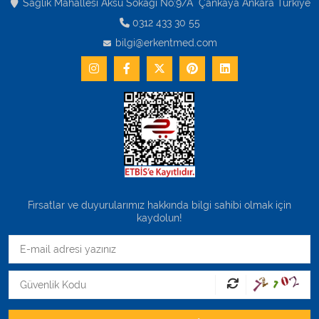
Sağlık Mahallesi Aksu Sokağı No:9/A Çankaya Ankara Turkiye
0312 433 30 55
bilgi@erkentmed.com
Fırsatlar ve duyurularımız hakkında bilgi sahibi olmak için
kaydolun!