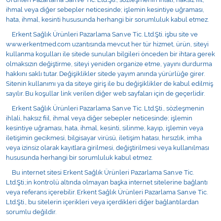
Kişisel Bakım ve Sağlık
ihmal veya diğer sebepler neticesinde; işlemin kesintiye uğraması,
hata, ihmal, kesinti hususunda herhangi bir sorumluluk kabul etmez.
Medikal Teksil
Erkent Sağlık Ürünleri Pazarlama San.ve Tic. Ltd.Şti. işbu site ve
www.erkentmed.com uzantısında mevcut her tür hizmet, ürün, siteyi
kullanma koşulları ile sitede sunulan bilgileri önceden bir ihtara gerek
Ortopedi Ürünleri
olmaksızın değiştirme, siteyi yeniden organize etme, yayını durdurma
hakkını saklı tutar. Değişiklikler sitede yayım anında yürürlüğe girer.
Ortopedi Ürünleri
Sitenin kullanımı ya da siteye giriş ile bu değişiklikler de kabul edilmiş
sayılır. Bu koşullar link verilen diğer web sayfaları için de geçerlidir.
Sarf Malzemeleri
Erkent Sağlık Ürünleri Pazarlama San.ve Tic. Ltd.Şti., sözleşmenin
ihlali, haksız fiil, ihmal veya diğer sebepler neticesinde; işlemin
kesintiye uğraması, hata, ihmal, kesinti, silinme, kayıp, işlemin veya
Sarf Malzemeleri
iletişimin gecikmesi, bilgisayar virüsü, iletişim hatası, hırsızlık, imha
veya izinsiz olarak kayıtlara girilmesi, değiştirilmesi veya kullanılması
Sarf Malzemeleri
hususunda herhangi bir sorumluluk kabul etmez.
Bu internet sitesi Erkent Sağlık Ürünleri Pazarlama San.ve Tic.
Sarf Malzemeleri
Ltd.Şti.;in kontrolü altında olmayan başka internet sitelerine bağlantı
veya referans içerebilir. Erkent Sağlık Ürünleri Pazarlama San.ve Tic.
Tıbbi Tekstil Ürünleri
Ltd.Şti., bu sitelerin içerikleri veya içerdikleri diğer bağlantılardan
sorumlu değildir.