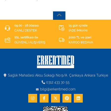
09:00 - 18:00arası
15 gün içinde
CANLI DESTEK
İADE İMKANI
SSL sertifikası ile
2000 TL ve üzeri
GÜVENLİ ALIŞVERİŞ
KARGO BEDAVA
Sağlık Mahallesi Aksu Sokağı No:9/A Çankaya Ankara Turkiye
0312 433 30 55
bilgi@erkentmed.com