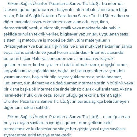
Varis Çorapları
Erkent Sağlık Ürünleri Pazarlama San.ve Tic. Ltd.Şti. bu internet
sitesinin genel görünüm ve dizaynı ile internet sitesindeki tüm bilgi,
resim, Erkent Sağlık Ürünleri Pazarlama San.ve Tic. Ltd.Şti. markası ve
Tüm Kategorileri Gör
diğer markalar, www.erkentmed.com alan adı, logo, ikon,
demonstratif, yazılı, elektronik, grafik veya makinede okunabilir
şekilde sunulan teknik veriler, bilgisayar yazılımları, uygulanan satış
sistemi, iş metodu ve iş modeli de dahil tüm materyallerin
("Materyaller") ve bunlara ilişkin fikri ve sınai mülkiyet haklarının sahibi
veya lisans sahibidir ve yasal koruma altındadır. Internet sitesinde
bulunan hiçbir Materyal; önceden izin alınmadan ve kaynak
gösterilmeden, kod ve yazılım da dahil olmak üzere, değiştirilemez,
kopyalanamaz, çoğaltılamaz, başka bir lisana çevrilemez, yeniden
yayımlanamaz, başka bir bilgisayara yüklenemez, postalanamaz,
iletilemez, sunulamaz ya da dağıtılamaz. Internet sitesinin bütünü veya
bir kısmı başka bir internet sitesinde izinsiz olarak kullanılamaz. Aksine
hareketler hukuki ve cezai sorumluluğu gerektirir. Erkent Sağlık
Ürünleri Pazarlama San.ve Tic. Ltd.Şti.;in burada açıkça belirtilmeyen
diğer tüm hakları saklıdır.
Erkent Sağlık Ürünleri Pazarlama San.ve Tic. Ltd.Şti., dilediği zaman
bu yasal uyarı sayfasının içeriğini güncelleme yetkisini saklı
tutmaktadır ve kullanıcılarına siteye her girişte yasal uyarı sayfasını
ziyaret etmelerini tavsiye etmektedir.