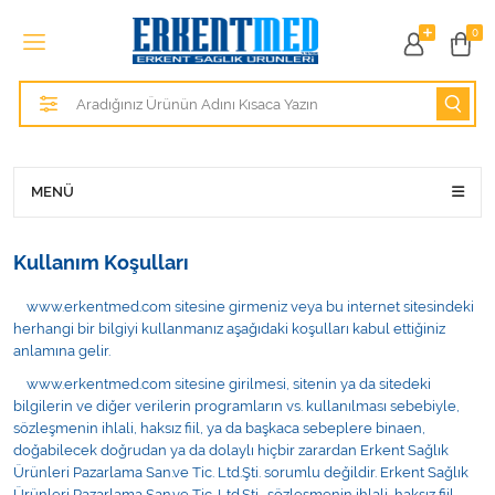
Tüm Kategoriler
0
Alezler
Anatomik Modeller
Anne ve Bebek Sağlığı
MENÜ
Cihazlar
Kullanım Koşulları
Hasta Bakım Ürünleri
www.erkentmed.com sitesine girmeniz veya bu internet sitesindeki
herhangi bir bilgiyi kullanmanız aşağıdaki koşulları kabul ettiğiniz
Hasta Bakım Ürünleri
anlamına gelir.
www.erkentmed.com sitesine girilmesi, sitenin ya da sitedeki
Hastane Mobilyaları
bilgilerin ve diğer verilerin programların vs. kullanılması sebebiyle,
sözleşmenin ihlali, haksız fiil, ya da başkaca sebeplere binaen,
doğabilecek doğrudan ya da dolaylı hiçbir zarardan Erkent Sağlık
Kişisel Bakım ve Sağlık
Ürünleri Pazarlama San.ve Tic. Ltd.Şti. sorumlu değildir. Erkent Sağlık
Ürünleri Pazarlama San.ve Tic. Ltd.Şti., sözleşmenin ihlali, haksız fiil,