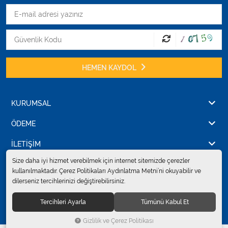
Varis Çorapları
Tüm Kategorileri Gör
HEMEN KAYDOL
KURUMSAL
ÖDEME
İLETİŞİM
Size daha iyi hizmet verebilmek için internet sitemizde çerezler
kullanılmaktadır. Çerez Politikaları Aydınlatma Metni’ni okuyabilir ve
dilerseniz tercihlerinizi değiştirebilirsiniz.
© 2024
Erkent Sağlık Ürünleri Pazarlama San.ve Tic. Ltd.Şti.
. Tüm hakları
saklıdır.
Tercihleri Ayarla
Tümünü Kabul Et
Gizlilik ve Çerez Politikası