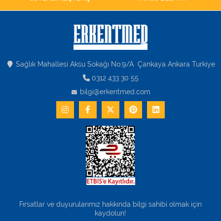
Kişisel Bakım ve Sağlık
Medikal Teksil
Ortopedi Ürünleri
Sağlık Mahallesi Aksu Sokağı No:9/A Çankaya Ankara Turkiye
0312 433 30 55
Ortopedi Ürünleri
bilgi@erkentmed.com
Sarf Malzemeleri
Sarf Malzemeleri
Sarf Malzemeleri
Sarf Malzemeleri
Tıbbi Tekstil Ürünleri
Fırsatlar ve duyurularımız hakkında bilgi sahibi olmak için
kaydolun!