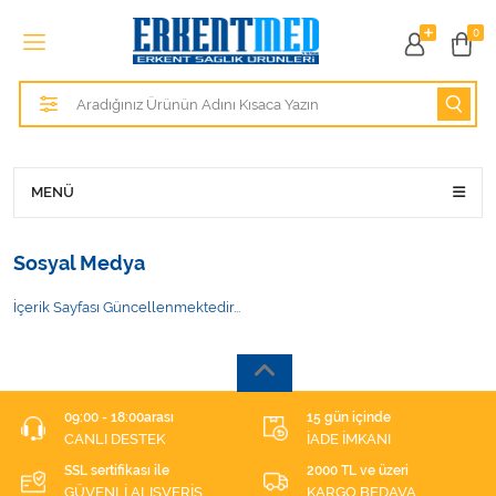
Tüm Kategoriler
0
Alezler
Anatomik Modeller
Anne ve Bebek Sağlığı
MENÜ
Cihazlar
Sosyal Medya
Hasta Bakım Ürünleri
İçerik Sayfası Güncellenmektedir...
Hasta Bakım Ürünleri
Hastane Mobilyaları
09:00 - 18:00arası
15 gün içinde
CANLI DESTEK
İADE İMKANI
Kişisel Bakım ve Sağlık
SSL sertifikası ile
2000 TL ve üzeri
GÜVENLİ ALIŞVERİŞ
KARGO BEDAVA