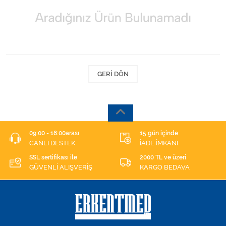
Kişisel Bakım ve Sağlık
Medikal Teksil
Ortopedi Ürünleri
GERI DÖN
Ortopedi Ürünleri
Sarf Malzemeleri
Sarf Malzemeleri
09:00 - 18:00arası
15 gün içinde
CANLI DESTEK
İADE İMKANI
Sarf Malzemeleri
SSL sertifikası ile
2000 TL ve üzeri
GÜVENLİ ALIŞVERİŞ
KARGO BEDAVA
Sarf Malzemeleri
Tıbbi Tekstil Ürünleri