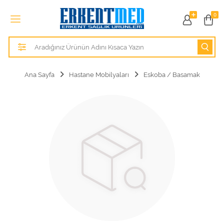
Tüm Kategoriler
0
Alezler
Anatomik Modeller
Ana Sayfa
Hastane Mobilyaları
Eskoba / Basamak
Anne ve Bebek Sağlığı
Cihazlar
Hasta Bakım Ürünleri
Hasta Bakım Ürünleri
Hastane Mobilyaları
Kişisel Bakım ve Sağlık