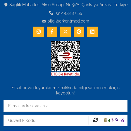
Varis Çorapları
Sağlık Mahallesi Aksu Sokağı No:9/A Çankaya Ankara Turkiye
0312 433 30 55
Tüm Kategorileri Gör
bilgi@erkentmed.com
Fırsatlar ve duyurularımız hakkında bilgi sahibi olmak için
kaydolun!