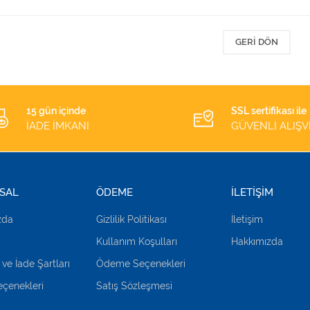
GERI DÖN
15 gün içinde
SSL sertifikası ile
İADE İMKANI
GÜVENLİ ALIŞV
SAL
ÖDEME
İLETİŞİM
zda
Gizlilik Politikası
İletişim
Kullanım Koşulları
Hakkımızda
 ve İade Şartları
Ödeme Seçenekleri
çenekleri
Satış Sözleşmesi