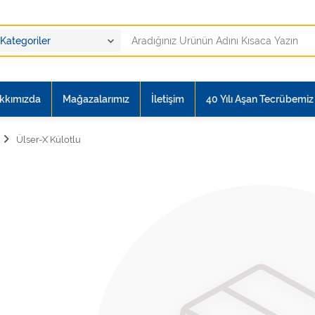
kkımızda
Mağazalarımız
İletişim
40 Yılı Aşan Tecrübemiz i
Ülser-X Külotlu