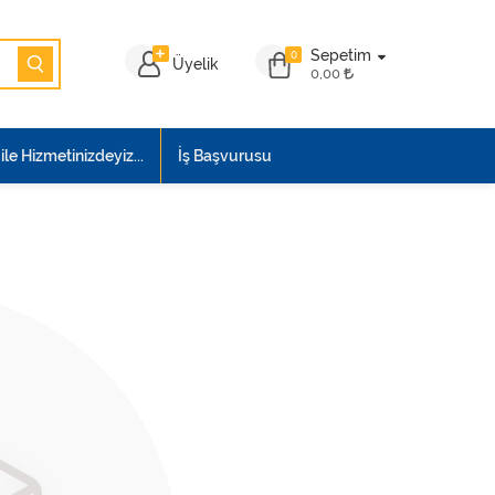
Sepetim
0
Üyelik
0,00
le Hizmetinizdeyiz...
İş Başvurusu