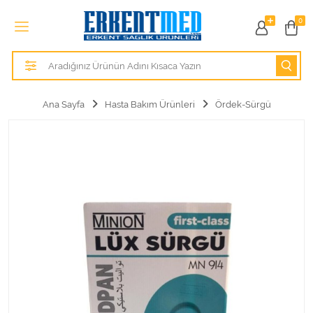
Tüm Kategoriler
0
Alezler
Anatomik Modeller
Ana Sayfa
Hasta Bakım Ürünleri
Ördek-Sürgü
Anne ve Bebek Sağlığı
Cihazlar
Hasta Bakım Ürünleri
Hasta Bakım Ürünleri
Hastane Mobilyaları
Kişisel Bakım ve Sağlık