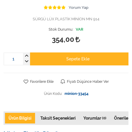
Varis Çorapları
Yorum Yap
Tüm Kategorileri Gör
SÜRGÜ LÜX PLASTİK MİNİON MN 914
Stok Durumu:
VAR
354,00
Sepete Ekle
Favorilere Ekle
Fiyatı Düşünce Haber Ver
Ürün Kodu:
minion-33454
Ürün Bilgisi
Taksit Seçenekleri
Yorumlar
Önerileri
(0)