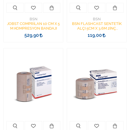
BSN
BSN
JOBST COMPRİLAN 10 CM X 5
BSN FLASHCAST SENTETİK
M KOMPRESYON BANDAJI
ALÇI 5CM X 3,6M 2İNÇ
AMERİKAN MODEL ALÇI
529,90
119,00