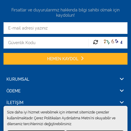
Fırsatlar ve duyurularımız hakkında bilgi sahibi olmak için
kaydolun!
HEMEN KAYDOL
KURUMSAL
ÖDEME
İLETİŞİM
Size daha iyi hizmet verebilmek için internet sitemizde çerezler
kullanılmaktadır. Çerez Politikaları Aydınlatma Metni’ni okuyabilir ve
dilerseniz tercihlerinizi değiştirebilirsiniz.
© 2024
Erkent Sağlık Ürünleri Pazarlama San.ve Tic. Ltd.Şti.
. Tüm hakları
saklıdır.