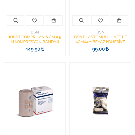
Varis Çorapları
Tüm Kategorileri Gör
BSN
BSN
JOBST COMPRİLAN 8 CM X 5
BSN ELASTOMULL HAFT LF
M KOMPRESYON BANDAJI
4CMX4M BEYAZ KOHESİVE
ELASTİK PARMAK BANDAJI
449,90
99,00