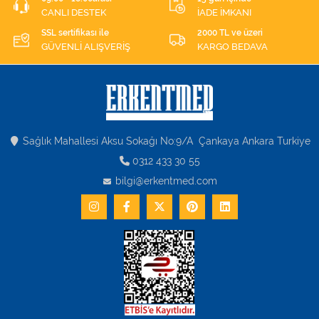
CANLI DESTEK
İADE İMKANI
SSL sertifikası ile
2000 TL ve üzeri
GÜVENLİ ALIŞVERİŞ
KARGO BEDAVA
Sağlık Mahallesi Aksu Sokağı No:9/A Çankaya Ankara Turkiye
0312 433 30 55
bilgi@erkentmed.com