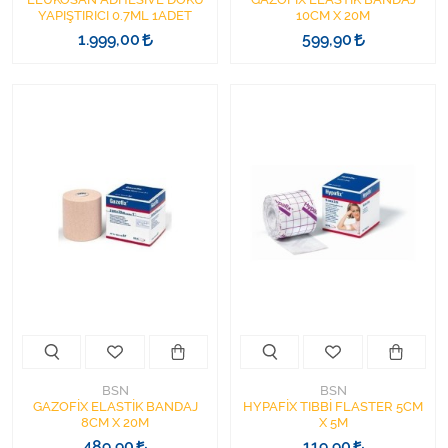
YAPIŞTIRICI 0.7ML 1ADET
10CM X 20M
1.999,00
599,90
BSN
BSN
GAZOFİX ELASTİK BANDAJ
HYPAFİX TIBBİ FLASTER 5CM
8CM X 20M
X 5M
489,90
119,90