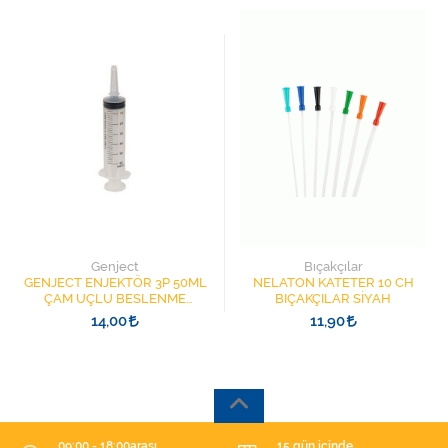
Genject
Bıçakçılar
GENJECT ENJEKTÖR 3P 50ML
NELATON KATETER 10 CH
ÇAM UÇLU BESLENME
BIÇAKÇILAR SİYAH
ŞIRINGASI 1852412 KATATER
14,00
11,90
UÇLU
09:00 - 18:00arası
15 gün içinde