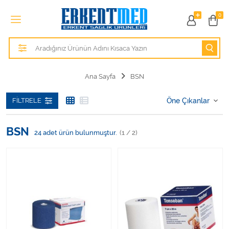
Tüm Kategoriler
0
Alezler
Anatomik Modeller
Ana Sayfa
BSN
Anne ve Bebek Sağlığı
FILTRELE
Cihazlar
BSN
24
adet ürün bulunmuştur.
(1 / 2)
Hasta Bakım Ürünleri
Hasta Bakım Ürünleri
Hastane Mobilyaları
Kişisel Bakım ve Sağlık