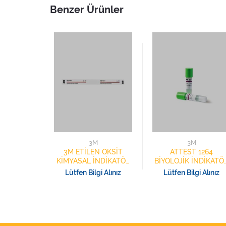
Benzer Ürünler
3M
3M
3M ETİLEN OKSİT
ATTEST 1264
KİMYASAL İNDİKATÖR
BİYOLOJİK İNDİKATÖ
ŞERİTLERİ 1251
ETİLEN OKSİT
Lütfen Bilgi Alınız
Lütfen Bilgi Alınız
1PAKET=240ADET