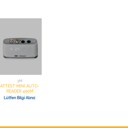
3M
ATTEST MİNİ AUTO-
READER 490M
İNDİKATÖR OKUYUCU
Lütfen Bilgi Alınız
CİHAZ İNKÜBÜTÖR