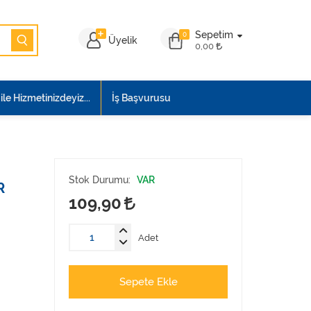
Sepetim
0
Üyelik
0,00
le Hizmetinizdeyiz...
İş Başvurusu
Stok Durumu:
VAR
R
109,90
Adet
Sepete Ekle