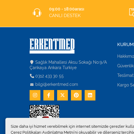
09:00 - 18:00arası
CANLI DESTEK
KURUM
Hakkımı
Sağlık Mahallesi Aksu Sokağı No:9/A
Güvenlik
Çankaya Ankara Turkiye
Teslimat
0312 433 30 55
bilgi@erkentmed.com
Kargo Se
Size daha iyi hizmet verebilmek için internet sitemizde çerezler kull
Çerez Politikaları Aydınlatma Metni’ni okuyabilir ve dilerseniz tercihle