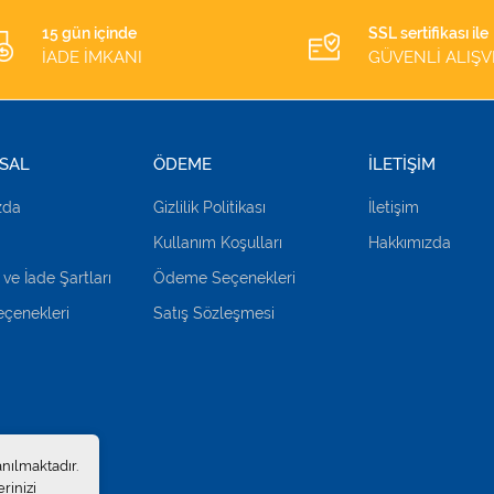
15 gün içinde
SSL sertifikası ile
İADE İMKANI
GÜVENLİ ALIŞV
SAL
ÖDEME
İLETİŞİM
zda
Gizlilik Politikası
İletişim
Kullanım Koşulları
Hakkımızda
 ve İade Şartları
Ödeme Seçenekleri
çenekleri
Satış Sözleşmesi
anılmaktadır.
rinizi