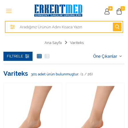
Tüm Kategoriler
0
Alezler
Anatomik Modeller
Ana Sayfa
Variteks
Anne ve Bebek Sağlığı
FILTRELE
Cihazlar
Variteks
301
adet ürün bulunmuştur.
(1 / 26)
Hasta Bakım Ürünleri
Hasta Bakım Ürünleri
Hastane Mobilyaları
Kişisel Bakım ve Sağlık