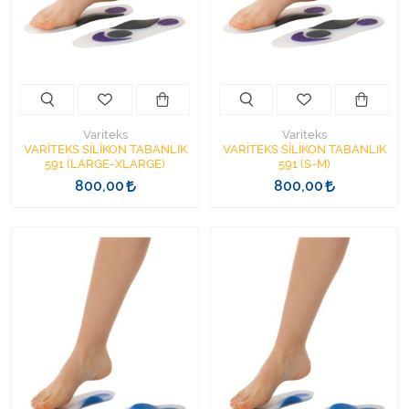
Kişisel Bakım ve Sağlık
Medikal Teksil
Ortopedi Ürünleri
Variteks
Variteks
Ortopedi Ürünleri
VARİTEKS SİLİKON TABANLIK
VARİTEKS SİLİKON TABANLIK
591 (LARGE-XLARGE)
591 (S-M)
800,00
800,00
Sarf Malzemeleri
Sarf Malzemeleri
Sarf Malzemeleri
Sarf Malzemeleri
Tıbbi Tekstil Ürünleri