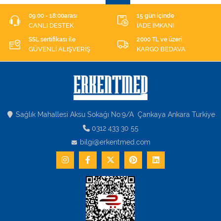
09:00 - 18:00arası
15 gün içinde
CANLI DESTEK
İADE İMKANI
SSL sertifikası ile
2000 TL ve üzeri
GÜVENLİ ALIŞVERİŞ
KARGO BEDAVA
Sağlık Mahallesi Aksu Sokağı No:9/A Çankaya Ankara Turkiye
0312 433 30 55
bilgi@erkentmed.com