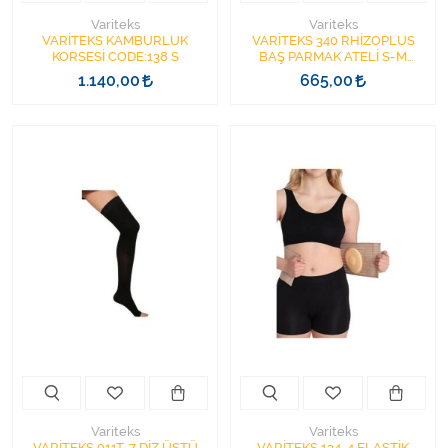
Variteks
Variteks
VARİTEKS KAMBURLUK
VARİTEKS 340 RHİZOPLUS
KORSESİ CODE:138 S
BAŞ PARMAK ATELİ S-M
(SMALL-MEDİUM) RHIZOPLUS
1.140,00
665,00
THUMB BRACE
Variteks
Variteks
VARİTEKS 911T-7 DİZ ÜSTÜ
VARİTEKS 134-4 ELASTİK