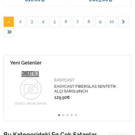
1
2
3
4
5
6
7
8
9
10
Yeni Gelenler
EASYCAST
EASYCAST FİBERGLAS SENTETİK
ALÇI SARGI 2INCH
129,90
Bu Kategorideki En Çok Satanlar