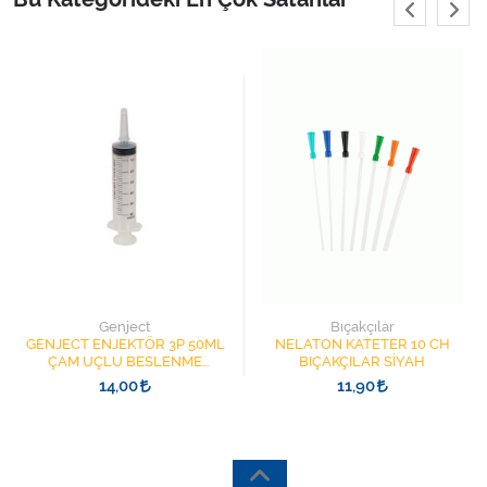
Genject
Bıçakçılar
GENJECT ENJEKTÖR 3P 50ML
NELATON KATETER 10 CH
ÇAM UÇLU BESLENME
BIÇAKÇILAR SİYAH
ŞIRINGASI 1852412 KATATER
14,00
11,90
UÇLU