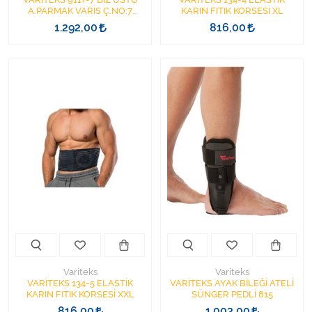
A.PARMAK VARİS Ç.NO:7
KARIN FITIK KORSESİ XL
SİYAH
1.292,00
816,00
Variteks
Variteks
VARİTEKS 134-5 ELASTİK
VARİTEKS AYAK BİLEĞİ ATELİ
KARIN FITIK KORSESİ XXL
SÜNGER PEDLİ 815
816,00
1.003,00