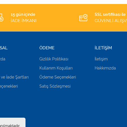
15 gün içinde
SSL sertifikası ile
İADE İMKANI
GÜVENLİ ALIŞV
SAL
ÖDEME
İLETİŞİM
zda
Gizlilik Politikası
İletişim
Kullanım Koşulları
Hakkımızda
 ve İade Şartları
Ödeme Seçenekleri
çenekleri
Satış Sözleşmesi
anılmaktadır.