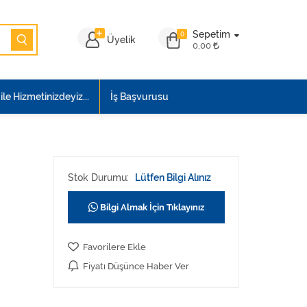
Sepetim
0
Üyelik
0,00
le Hizmetinizdeyiz...
İş Başvurusu
Stok Durumu:
Lütfen Bilgi Alınız
Bilgi Almak İçin Tıklayınız
Favorilere Ekle
Fiyatı Düşünce Haber Ver