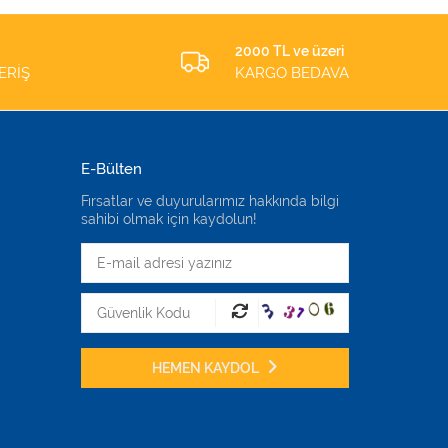
2000 TL ve üzeri
ERİŞ
KARGO BEDAVA
E-Bülten
Fırsatlar ve duyurularımız hakkında bilgi
sahibi olmak için kaydolun!
HEMEN KAYDOL