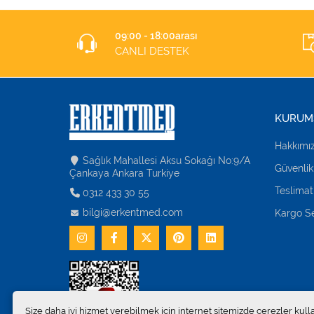
09:00 - 18:00arası
CANLI DESTEK
KURUM
Hakkımı
Sağlık Mahallesi Aksu Sokağı No:9/A
Güvenlik
Çankaya Ankara Turkiye
Teslimat
0312 433 30 55
bilgi@erkentmed.com
Kargo Se
Size daha iyi hizmet verebilmek için internet sitemizde çerezler kull