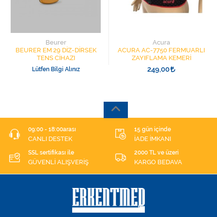
Beurer
Acura
BEURER EM 29 DİZ-DİRSEK
ACURA AC-7750 FERMUARLI
TENS CİHAZI
ZAYIFLAMA KEMERİ
249,00
Lütfen Bilgi Alınız
09:00 - 18:00arası
15 gün içinde
CANLI DESTEK
İADE İMKANI
SSL sertifikası ile
2000 TL ve üzeri
GÜVENLİ ALIŞVERİŞ
KARGO BEDAVA