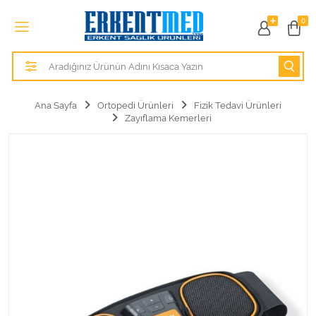
Tüm Kategoriler
0
Alezler
Anatomik Modeller
Ana Sayfa
Ortopedi Ürünleri
Fizik Tedavi Ürünleri
Zayıflama Kemerleri
Anne ve Bebek Sağlığı
Cihazlar
Hasta Bakım Ürünleri
Hasta Bakım Ürünleri
Hastane Mobilyaları
Kişisel Bakım ve Sağlık