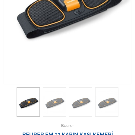
Kişisel Bakım ve Sağlık
Medikal Teksil
Ortopedi Ürünleri
Ortopedi Ürünleri
Sarf Malzemeleri
Sarf Malzemeleri
Sarf Malzemeleri
Sarf Malzemeleri
Tıbbi Tekstil Ürünleri
Beurer
BEURER EM 32 KARIN KASI KEMERİ